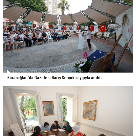
Karabağlar ‘da Gazeteci Barış Selçuk saygıyla anıldı