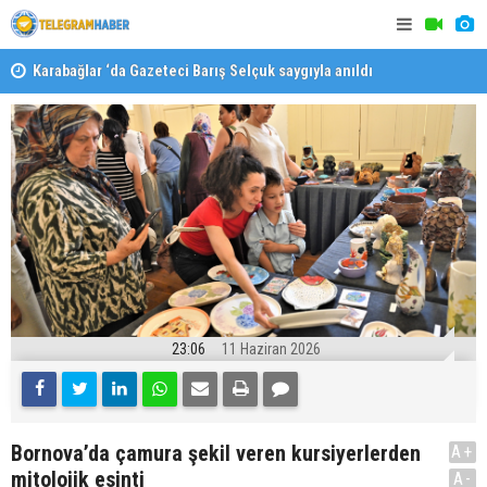
Karabağlar ‘da Gazeteci Barış Selçuk saygıyla anıldı
Konaklı ka
23:06
11 Haziran 2026
Bornova’da çamura şekil veren kursiyerlerden
A+
mitolojik esinti
A-