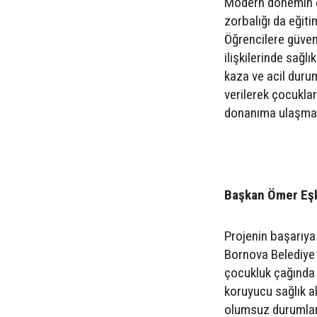
Modern dönemin e
zorbalığı da eğiti
Öğrencilere güvenl
ilişkilerinde sağlı
kaza ve acil duru
verilerek çocukla
donanıma ulaşmal
Başkan Ömer Eşki
Projenin başarıy
Bornova Belediye 
çocukluk çağında a
koruyucu sağlık al
olumsuz durumlara