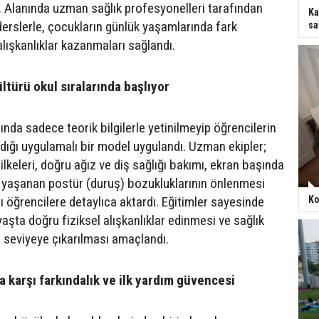
ı. Alanında uzman sağlık profesyonelleri tarafından
Ka
 derslerle, çocukların günlük yaşamlarında fark
sa
lışkanlıklar kazanmaları sağlandı.
ltürü okul sıralarında başlıyor
nda sadece teorik bilgilerle yetinilmeyip öğrencilerin
adığı uygulamalı bir model uygulandı. Uzman ekipler;
ilkeleri, doğru ağız ve diş sağlığı bakımı, ekran başında
a yaşanan postür (duruş) bozukluklarının önlenmesi
ı öğrencilere detaylıca aktardı. Eğitimler sayesinde
Ko
aşta doğru fiziksel alışkanlıklar edinmesi ve sağlık
t seviyeye çıkarılması amaçlandı.
a karşı farkındalık ve ilk yardım güvencesi