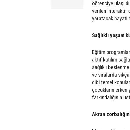
öğrenciye ulaşıld
verilen interaktif
yaratacak hayati a
Sağlıklı yaşam kü
Eğitim programları
aktif katılım sağl
sağlıklı beslenme 
ve sıralarda sıkç
gibi temel konular
çocukların erken y
farkındalığının üs
Akran zorbalığın