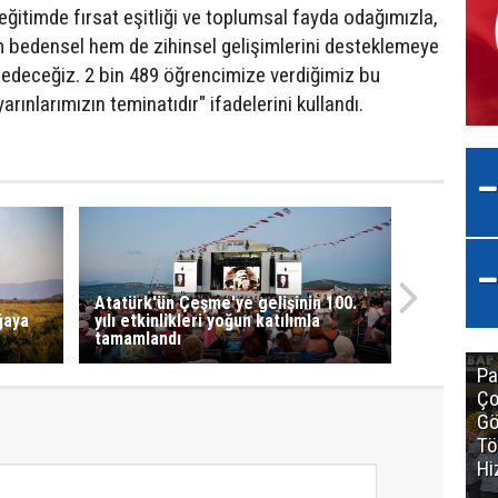
eğitimde fırsat eşitliği ve toplumsal fayda odağımızla,
m bedensel hem de zihinsel gelişimlerini desteklemeye
m edeceğiz. 2 bin 489 öğrencimize verdiğimiz bu
 yarınlarımızın teminatıdır" ifadelerini kullandı.
Atatürk'ün Çeşme'ye gelişinin 100.
ğaya
yılı etkinlikleri yoğun katılımla
tamamlandı
Pa
Ço
Gö
Tö
Hi