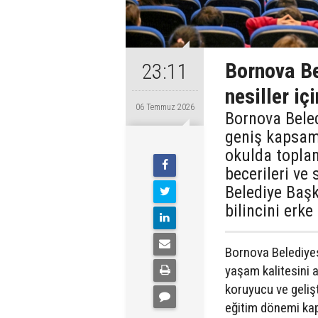
Bornova Be
23:11
nesiller iç
06 Temmuz 2026
Bornova Beled
geniş kapsaml
okulda topla
becerileri ve 
Belediye Başk
bilincini erke
Bornova Belediyes
yaşam kalitesini a
koruyucu ve gelişt
eğitim dönemi kap