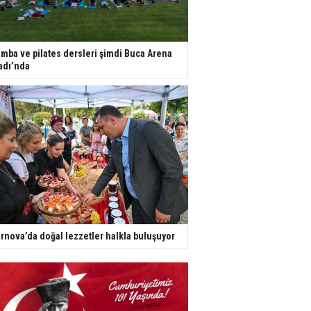
mba ve pilates dersleri şimdi Buca Arena
adı’nda
rnova’da doğal lezzetler halkla buluşuyor