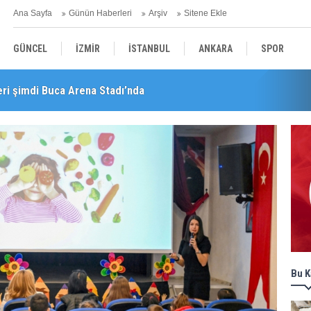
Ana Sayfa
Günün Haberleri
Arşiv
Sitene Ekle
GÜNCEL
İZMİR
İSTANBUL
ANKARA
SPOR
ri şimdi Buca Arena Stadı’nda
YEREL
SAĞLIK
EKONOMİ
POLİTİKA
Bu K