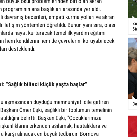
n büyük okul problemlerinden biri olan akran
m programının ana başlıkları arasında yer aldı.
i davranış becerileri, empati kurma yolları ve akran
Zu
klı iletişim yöntemleri öğretildi. Bunun yanı sıra, olası
St
mlarda hayat kurtaracak temel ilk yardım eğitimi
rın hem kendilerini hem de çevrelerini koruyabilecek
arı desteklendi.
: "Sağlık bilinci küçük yaşta başlar"
a ulaşmasından duyduğu memnuniyeti dile getiren
Bo
Başkanı Ömer Eşki, sağlıklı bir toplumun temelinin
tıldığını belirtti. Başkan Eşki, "Çocuklarımıza
ışkanlıklarını erkenden aşılamak, hastalıklara ve
 karşı alınacak en büyük tedbirdir. Bornova