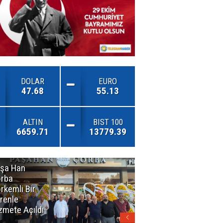
DOLAR
EURO
47.68
55.13
ALTIN
BIST 100
6659.71
13779.39
şa Han
İnsan En Çok
rba
Açamadığı
rkemli Bir
Kapıları
renle
Hatırlar
zmete Açıldı