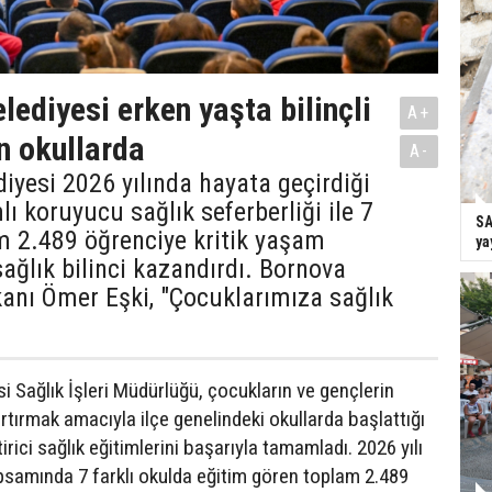
lediyesi erken yaşta bilinçli
A+
in okullarda
A-
iyesi 2026 yılında hayata geçirdiği
ı koruyucu sağlık seferberliği ile 7
SA
m 2.489 öğrenciye kritik yaşam
ya
sağlık bilinci kazandırdı. Bornova
anı Ömer Eşki, "Çocuklarımıza sağlık
i Sağlık İşleri Müdürlüğü, çocukların ve gençlerin
rtırmak amacıyla ilçe genelindeki okullarda başlattığı
irici sağlık eğitimlerini başarıyla tamamladı. 2026 yılı
samında 7 farklı okulda eğitim gören toplam 2.489