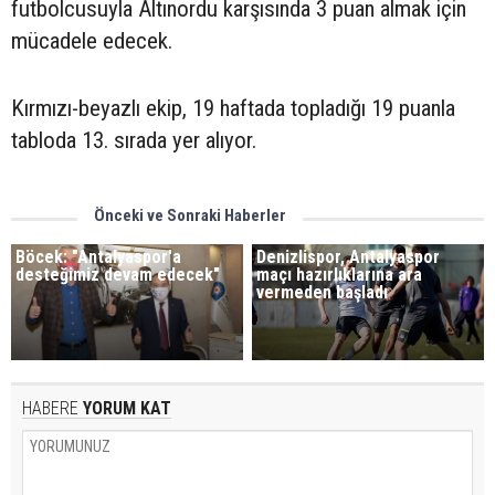
futbolcusuyla Altınordu karşısında 3 puan almak için
mücadele edecek.
Kırmızı-beyazlı ekip, 19 haftada topladığı 19 puanla
tabloda 13. sırada yer alıyor.
Önceki ve Sonraki Haberler
Böcek: "Antalyaspor'a
Denizlispor, Antalyaspor
desteğimiz devam edecek"
maçı hazırlıklarına ara
vermeden başladı
HABERE
YORUM KAT