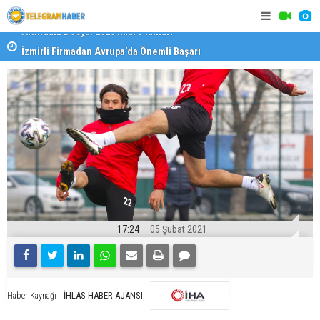
İzmirli Firmadan Avrupa’da Önemli Başarı
Özel Okulla
Devlet Oku
17:24
05 Şubat 2021
İHLAS HABER AJANSI
Haber Kaynağı