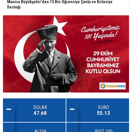
Manisa Büyükşehir’den 15 Bin Öğrenciye Çanta ve Kırtasiye
Desteği
DOLAR
EURO
47.68
55.13
ALTIN
BIST 100