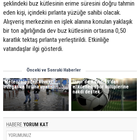
şeklindeki buz kütlesinin erime süresini doğru tahmin
eden kişi, içindeki pırlanta yüzüğe sahibi olacak.
Alışveriş merkezinin en işlek alanına konulan yaklaşık
bir ton ağırlığında dev buz kütlesinin ortasına 0,50
karatlık tektaş pırlanta yerleştirildi. Etkinliğe
vatandaşlar ilgi gösterdi.
Önceki ve Sonraki Haberler
Meteorolojiden kuvvetli
İzmir'de Kovid-19'dan
rüzgar ve fırtına uyarısı
etkilenen spor kulüplerine
nakdi destek
HABERE
YORUM KAT