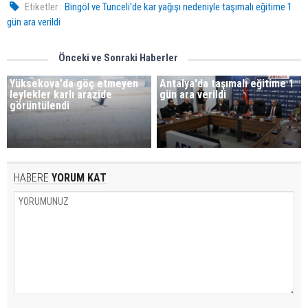
Etiketler :
Bingöl ve Tunceli'de kar yağışı nedeniyle taşımalı eğitime 1
gün ara verildi
Önceki ve Sonraki Haberler
Yüksekova'da göç etmeyen
Antalya'da taşımalı eğitime 1
leylekler karlı arazide
gün ara verildi
görüntülendi
HABERE
YORUM KAT