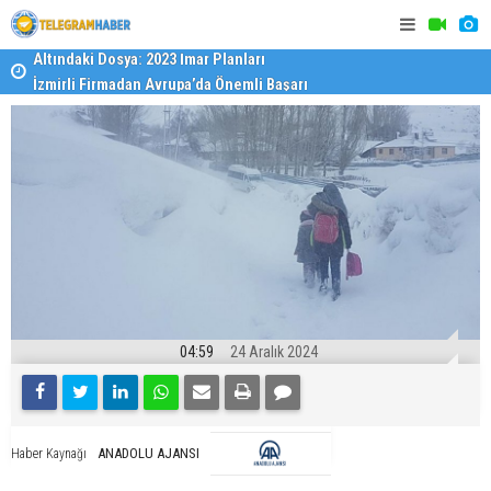
İzmirli Firmadan Avrupa’da Önemli Başarı
Özel Okulla
Devlet Oku
04:59
24 Aralık 2024
ANADOLU AJANSI
Haber Kaynağı