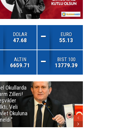
DOLAR
EURO
47.68
55.13
ALTIN
BIST 100
6659.71
13779.39
el Okullarda
"Toprağını
arm Zilleri!
Kaybeden
eşvikler
Geleceğini
lktı, Veli
Kaybeder!"
vlet Okuluna
neldi"