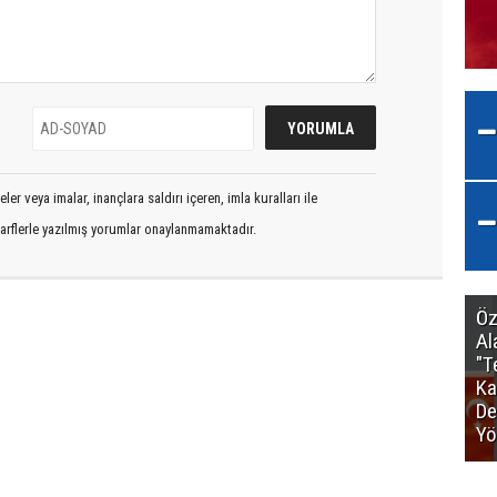
er veya imalar, inançlara saldırı içeren, imla kuralları ile
arflerle yazılmış yorumlar onaylanmamaktadır.
Öz
Al
"T
Ka
De
Yö