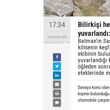
Bilirkişi 
17:34
yuvarlandı
23 Haziran 2025
Batman'ın Sas
kilisenin keşf
ekibinin bul
yuvarlandığı 
öğleden sonr
eteklerinde m
Davaya konu olan 
kişinin bulunduğ
otomobile çarpar