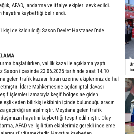
ğlık, AFAD, jandarma ve itfaiye ekipleri sevk edildi.
n hayatını kaybettiği belirlendi.
 kişi de kaldırıldığı Sason Devlet Hastanesi'nde
IKLAMA
turma başlatılırken, valilik kaza ile açıklama yaptı.
Ur
bu
iz Sason ilçesinde 23.06.2025 tarihinde saat 14.10
a gelen trafik kazası ihbarı üzerine ekiplerimiz derhal
l etmiştir. İdare Mahkemesine açılan iptal davası
eşif işlemleri amacıyla keşif bölgesine giden
eşlik eden bilirkişi ekibinin içinde bulunduğu aracın
a geçirdiği anlaşılmıştır. Meydana gelen trafik
aşımızın hayatını kaybettiği tespit edilmiştir. Olay
arma, AFAD ve ilgili tüm ekiplerimiz gerekli inceleme
malarını sürdürmektedir. Hayatını kaybeden