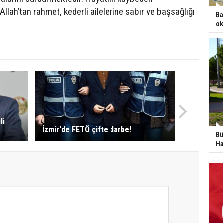
llah’tan rahmet, kederli ailelerine sabır ve başsağlığı
Ba
ok
li
İzmir'de FETÖ çifte darbe!
Bü
Ha