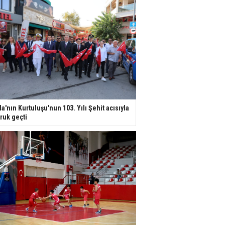
la'nın Kurtuluşu'nun 103. Yılı Şehit acısıyla
ruk geçti