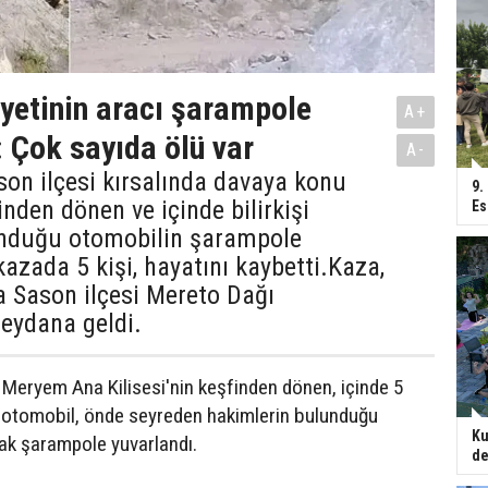
heyetinin aracı şarampole
A+
: Çok sayıda ölü var
A-
on ilçesi kırsalında davaya konu
9.
inden dönen ve içinde bilirkişi
Es
unduğu otomobilin şarampole
kazada 5 kişi, hayatını kaybetti.Kaza,
a Sason ilçesi Mereto Dağı
eydana geldi.
Meryem Ana Kilisesi'nin keşfinden dönen, içinde 5
u otomobil, önde seyreden hakimlerin bulunduğu
Ku
ak şarampole yuvarlandı.
de