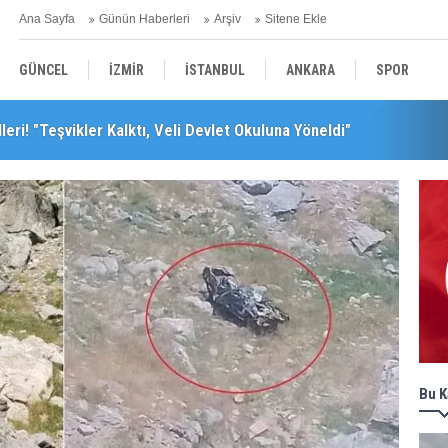
Ana Sayfa
Günün Haberleri
Arşiv
Sitene Ekle
GÜNCEL
İZMİR
İSTANBUL
ANKARA
SPOR
leri! "Teşvikler Kalktı, Veli Devlet Okuluna Yöneldi"
leceğini Kaybeder!"
YEREL
SAĞLIK
EKONOMİ
POLİTİKA
Bu K