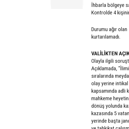
İhbarla bölgeye sa
Kontrolde 4 kişini
Durumu ağır olan 1
kurtarılamadı.
VALİLİKTEN AÇ
Olayla ilgili soruş
Açıklamada, "İlim
sıralarında meydan
olay yerine intika
kapsamında adli k
mahkeme heyetine 
dönüş yolunda kaz
kazasında 5 vatand
yerinde başta jand
ve tahkikat çalış