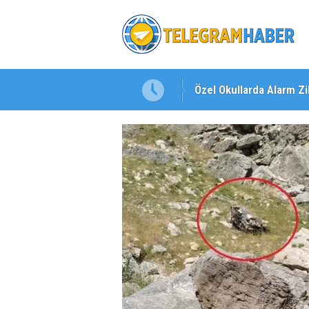
Özel Okullarda Alarm Zil
"Toprağını Kaybeden Ge