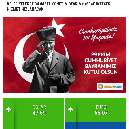
BELEDİYELERDE BİLİMSEL YÖNETİM DEVRİMİ: İSRAF BİTECEK,
HİZMET HIZLANACAK!
DOLAR
EURO
47.59
55.07