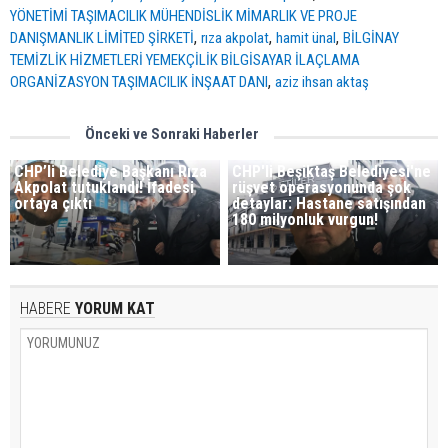
YÖNETİMİ TAŞIMACILIK MÜHENDİSLİK MİMARLIK VE PROJE
,
,
,
DANIŞMANLIK LİMİTED ŞİRKETİ
rıza akpolat
hamit ünal
BİLGİNAY
TEMİZLİK HİZMETLERİ YEMEKÇİLİK BİLGİSAYAR İLAÇLAMA
,
ORGANİZASYON TAŞIMACILIK İNŞAAT DANI
aziz ihsan aktaş
Önceki ve Sonraki Haberler
CHP’li Belediye Başkanı Rıza
CHP'li Beşiktaş Belediyesi'ne
Akpolat tutuklandı! İfadesi
rüşvet operasyonunda şok
ortaya çıktı
detaylar: Hastane satışından
180 milyonluk vurgun!
HABERE
YORUM KAT