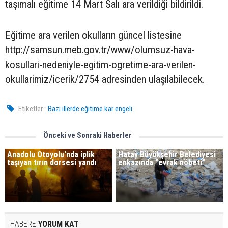
taşımalı eğitime 14 Mart Salı ara verildiği bildirildi.
Eğitime ara verilen okulların güncel listesine
http://samsun.meb.gov.tr/www/olumsuz-hava-
kosullari-nedeniyle-egitim-ogretime-ara-verilen-
okullarimiz/icerik/2754 adresinden ulaşılabilecek.
Etiketler :
Bazı illerde eğitime kar engeli
Önceki ve Sonraki Haberler
Anadolu Otoyolu'nda iplik
Hatay Büyükşehir Belediyesi
taşıyan tırın dorsesi yandı
enkazında "evrak nöbeti"
HABERE
YORUM KAT