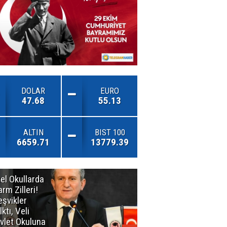
DOLAR
EURO
47.68
55.13
ALTIN
BIST 100
6659.71
13779.39
el Okullarda
"Toprağını
arm Zilleri!
Kaybeden
eşvikler
Geleceğini
lktı, Veli
Kaybeder!"
vlet Okuluna