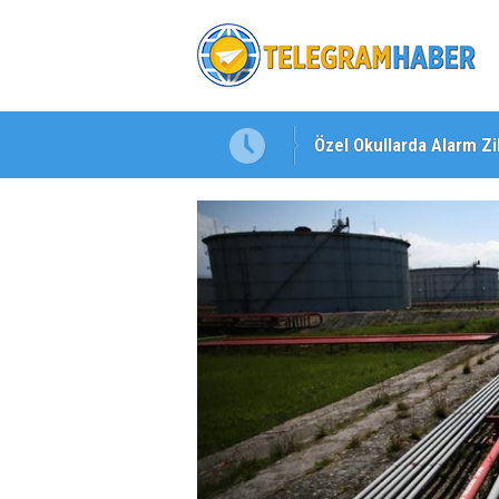
Özel Okullarda Alarm Zil
"Toprağını Kaybeden Ge