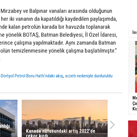
ın Mirzabey ve Balpınar vanaları arasında olduğunun
e her iki vananın da kapatıldığı kaydedilen paylaşımda,
sinde kalan petrolün karada bir havuzda toplanarak
İn
ne yönelik BOTAŞ, Batman Belediyesi, İl Özel İdaresi,
lerince çalışma yapılmaktadır. Aynı zamanda Batman
rolün temizlenmesine yönelik çalışma başlatılmıştır."
.
,
Dörtyol Petrol Boru Hattı'ndaki akış
sızıntı nedeniyle durduruldu
Me
Ça
Ki
nlığı
Kanada nüfusundaki artış 2022'de
rekor kırdı