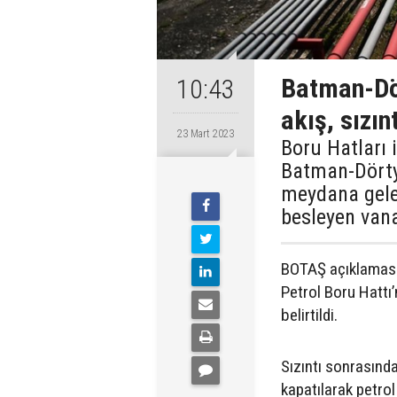
Batman-Dör
10:43
akış, sızın
23 Mart 2023
Boru Hatları 
Batman-Dörty
meydana gelen
besleyen vana
BOTAŞ açıklaması
Petrol Boru Hattı’
belirtildi.
Sızıntı sonrasında
kapatılarak petrol