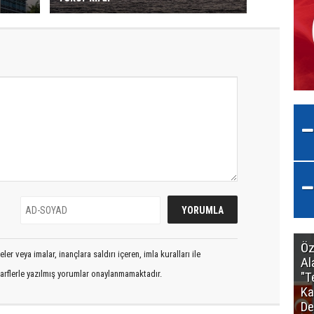
Öz
er veya imalar, inançlara saldırı içeren, imla kuralları ile
Al
arflerle yazılmış yorumlar onaylanmamaktadır.
"T
Ka
De