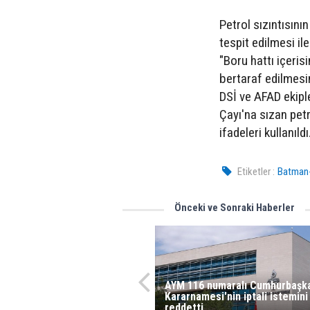
Petrol sızıntısın
tespit edilmesi il
"Boru hattı içeri
bertaraf edilmesi
DSİ ve AFAD ekip
Çayı'na sızan pet
ifadeleri kullanıldı
Etiketler :
Batman-
Önceki ve Sonraki Haberler
AYM 116 numaralı Cumhurbaşka
Kararnamesi'nin iptali istemini
reddetti