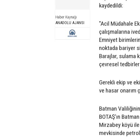
kaydedildi:
Haber Kaynağı
"Acil Müdahale Ek
ANADOLU AJANSI
çalışmalarına ived
Emniyet birimleri
noktada bariyer si
Barajlar, sulama ka
çevresel tedbirler 
Gerekli ekip ve e
ve hasar onarım ça
Batman Valiliğin
BOTAŞ'ın Batman 
Mirzabey köyü ile
mevkisinde petrol 