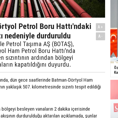
tyol Petrol Boru Hattı'ndaki
A+
tı nedeniyle durduruldu
A-
ile Petrol Taşıma AŞ (BOTAŞ),
ol Ham Petrol Boru Hattı'nda
 sızıntının ardından bölgeyi
ların kapatıldığını duyurdu.
Öz
Ka
nda, dün gece saatlerinde Batman-Dörtyol Ham
nın yaklaşık 507. kilometresinde sızıntı tespit edildiği
 bölgeyi besleyen vanaların 2 dakika içerisinde
 akışının durdurulduğu aktarılan açıklamada, şunlar