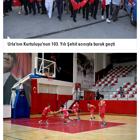
Urla'nın Kurtuluşu'nun 103. Yılı Şehit acısıyla buruk geçti