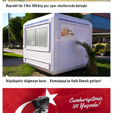
Bayraklı'da 3 Bin 500 kişi yaz spor okullarında buluştu
Büyükşehir düğmeye bastı... Kemalpaşa'ya Halk Ekmek geliyor!