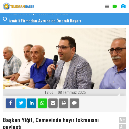
İzmirli Firmadan Avrupa’da Önemli Başarı
Özel Okulla
Devlet Oku
13:06
08 Temmuz 2025
Başkan Yiğit, Cemevinde hayır lokmasını
A+
paylaştı
A-