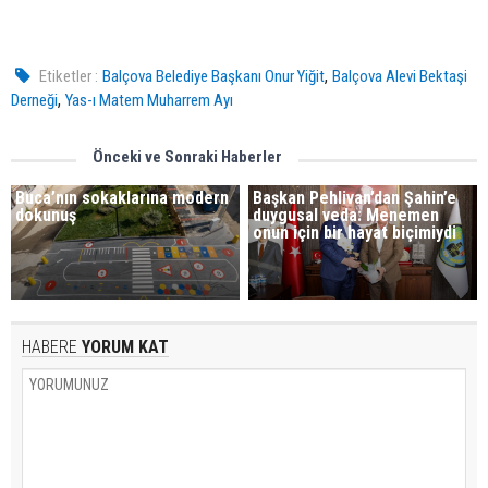
,
Etiketler :
Balçova Belediye Başkanı Onur Yiğit
Balçova Alevi Bektaşi
,
Derneği
Yas-ı Matem Muharrem Ayı
Önceki ve Sonraki Haberler
Buca’nın sokaklarına modern
Başkan Pehlivan’dan Şahin’e
dokunuş
duygusal veda: Menemen
onun için bir hayat biçimiydi
HABERE
YORUM KAT