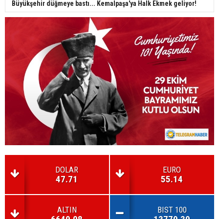
Büyükşehir düğmeye bastı... Kemalpaşa'ya Halk Ekmek geliyor!
DOLAR
EURO
47.71
55.14
ALTIN
BIST 100