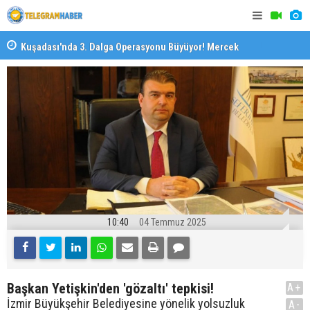
il
Kuşadası'nda 3. Dalga Operasyonu Büyüyor! Mercek
İzmirli Fi
Altındaki Dosya: 2023 İmar Planları
10:40
04 Temmuz 2025
Başkan Yetişkin'den 'gözaltı' tepkisi!
A+
İzmir Büyükşehir Belediyesine yönelik yolsuzluk
A-