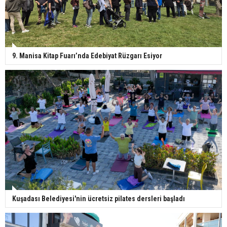
9. Manisa Kitap Fuarı’nda Edebiyat Rüzgarı Esiyor
Kuşadası Belediyesi'nin ücretsiz pilates dersleri başladı