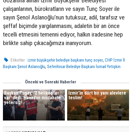
Gözaltına alınan İzmir Büyükşehir Belediyesi
çalışanlarının, bürokratların ve sayın Tunç Soyer ile
sayın Şenol Aslanoğlu’nun tutuksuz, adil, tarafsız ve
şeffaf biçimde yargılanmasını, adaletin bir an önce
tecelli etmesini temenni ediyor, halkın iradesine hep
birlikte sahip çıkacağımıza inanıyorum.
,
Etiketler :
izmir büyükşehir belediye başkanı tunç soyer
CHP İzmir İl
,
Başkanı Şenol Aslanoğlu
Seferihisar Belediye Başkanı İsmail Yetişkin
Önceki ve Sonraki Haberler
Başkan Tugay, '2 helikopter
İzmir'in dört bir yanı alevlere
var' dedi: Havadan müdahale
teslim!
yetersiz!