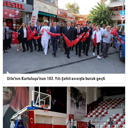
Urla'nın Kurtuluşu'nun 103. Yılı Şehit acısıyla buruk geçti