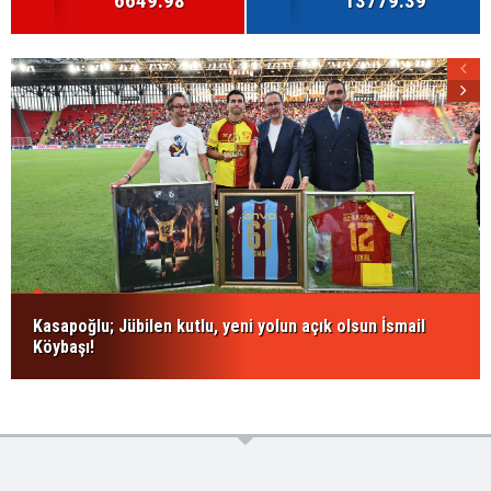
6649.98
13779.39
Kasapoğlu; Jübilen kutlu, yeni yolun açık olsun İsmail
Köybaşı!