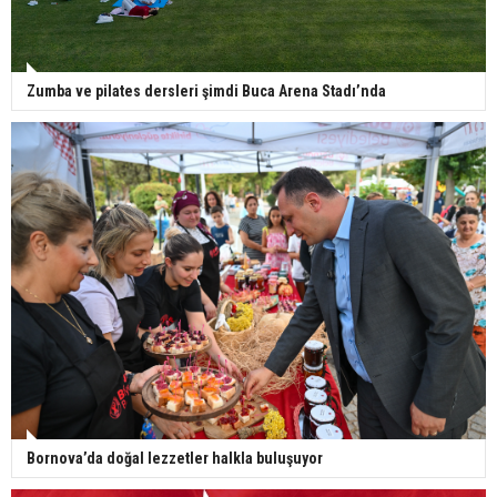
Zumba ve pilates dersleri şimdi Buca Arena Stadı’nda
Bornova’da doğal lezzetler halkla buluşuyor