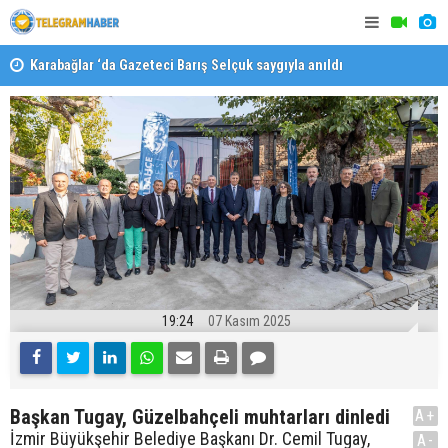
Karabağlar ‘da Gazeteci Barış Selçuk saygıyla anıldı
Konaklı ka
19:24
07 Kasım 2025
Başkan Tugay, Güzelbahçeli muhtarları dinledi
A+
İzmir Büyükşehir Belediye Başkanı Dr. Cemil Tugay,
A-