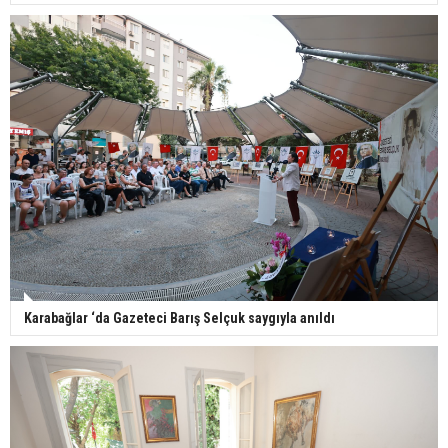
Karabağlar ‘da Gazeteci Barış Selçuk saygıyla anıldı