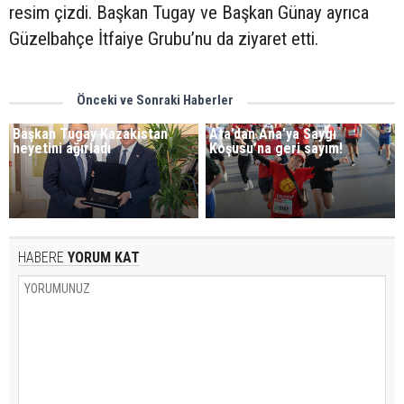
resim çizdi. Başkan Tugay ve Başkan Günay ayrıca
Güzelbahçe İtfaiye Grubu’nu da ziyaret etti.
Önceki ve Sonraki Haberler
Başkan Tugay Kazakistan
Ata’dan Ana’ya Saygı
heyetini ağırladı
Koşusu’na geri sayım!
HABERE
YORUM KAT