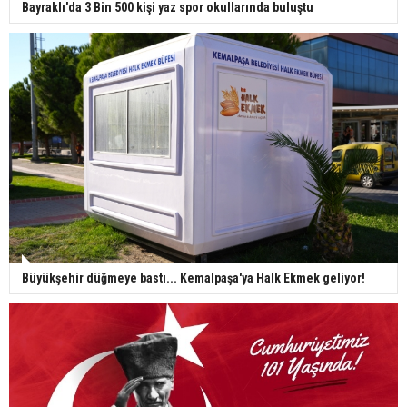
Bayraklı'da 3 Bin 500 kişi yaz spor okullarında buluştu
Büyükşehir düğmeye bastı... Kemalpaşa'ya Halk Ekmek geliyor!