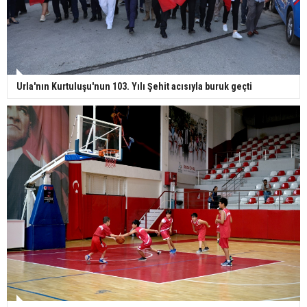
Urla'nın Kurtuluşu'nun 103. Yılı Şehit acısıyla buruk geçti