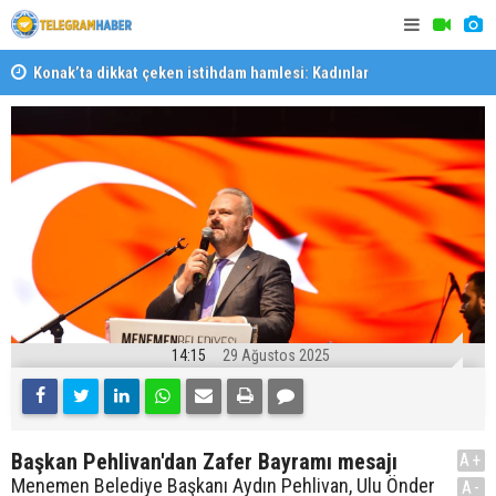
liği
Konak’ta dikkat çeken istihdam hamlesi: Kadınlar
Körfez’e aç
kaynakçılık öğrenecek
14:15
29 Ağustos 2025
Başkan Pehlivan'dan Zafer Bayramı mesajı
A+
Menemen Belediye Başkanı Aydın Pehlivan, Ulu Önder
A-