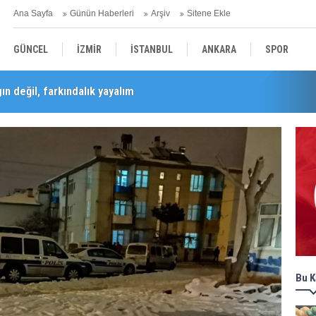
Ana Sayfa
Günün Haberleri
Arşiv
Sitene Ekle
GÜNCEL
İZMİR
İSTANBUL
ANKARA
SPOR
n değil, farkındalık yayalım
Barış Selçuk saygıyla anıldı
YEREL
SAĞLIK
EKONOMİ
POLİTİKA
Bu K