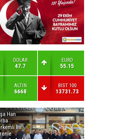
DOLAR
EURO
47.7
55.15
ALTIN
BIST 100
6668
13731.73
şa Han
İnsan En Çok
rba
Açamadığı
rkemli Bir
Kapıları
renle
Hatırlar