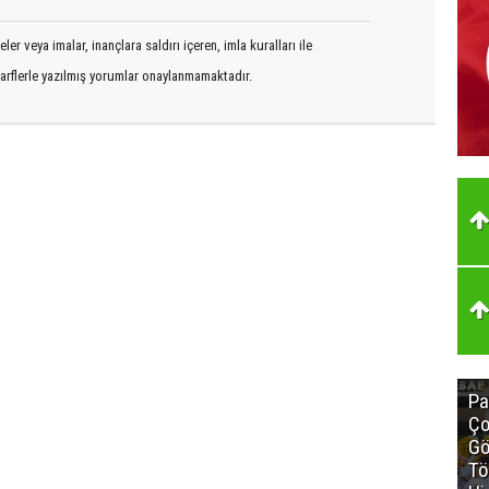
er veya imalar, inançlara saldırı içeren, imla kuralları ile
arflerle yazılmış yorumlar onaylanmamaktadır.
Pa
Ço
Gö
Tö