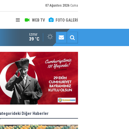
07 Ağustos 2026
Cuma
WEB TV
FOTO GALERİ
İzmir
Konaklı kadınların okuma azmi örnek oldu
39 °C
ategorideki Diğer Haberler