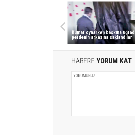
Kumar oynarken baskına uğradı
perdenin arkasına saklandılar
HABERE
YORUM KAT