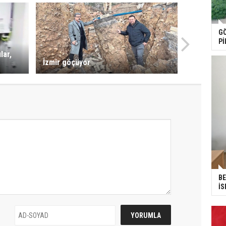
GÖ
Pİ
lar,
İzmir göçüyor
BE
İS