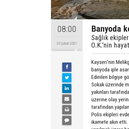
Banyoda ke
08:00
Sağlık ekiple
O.K.'nin hayat
20 Şubat 2021
Kayseri'nin Melikg
banyoda iple asar
Edinilen bilgiye 
Sokak üzerinde me
yakınları tarafın
üzerine olay yerine
tarafından yapılan
Polis ekipleri evd
ikamete akın etti.