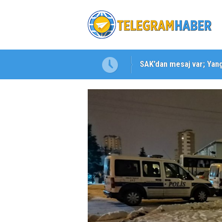
SAK’dan mesaj var; Yangı
Karabağlar ‘da Gazeteci 