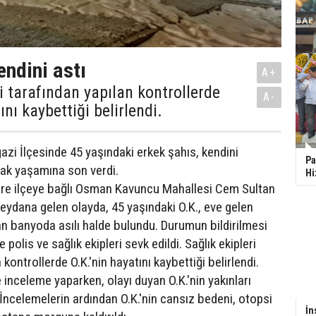
ndini astı
A+
ri tarafından yapılan kontrollerde
A-
ını kaybettiği belirlendi.
azi İlçesinde 45 yaşındaki erkek şahıs, kendini
Pa
ak yaşamına son verdi.
Hi
göre ilçeye bağlı Osman Kavuncu Mahallesi Cem Sultan
ydana gelen olayda, 45 yaşındaki O.K., eve gelen
dan banyoda asılı halde bulundu. Durumun bildirilmesi
 polis ve sağlık ekipleri sevk edildi. Sağlık ekipleri
 kontrollerde O.K.'nin hayatını kaybettiği belirlendi.
e inceleme yaparken, olayı duyan O.K.'nin yakınları
 İncelemelerin ardından O.K.'nin cansız bedeni, otopsi
İn