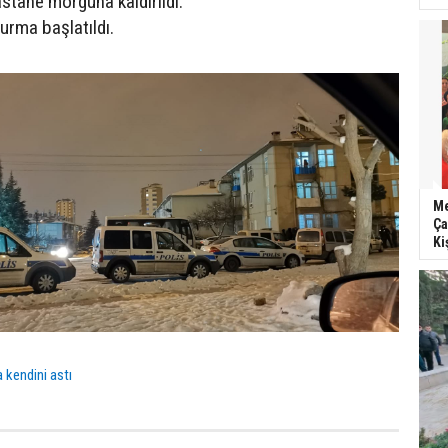
stane morguna kaldırıldı.
turma başlatıldı.
Me
Ça
Ki
 kendini astı