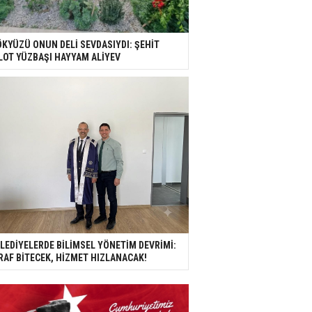
KYÜZÜ ONUN DELİ SEVDASIYDI: ŞEHİT
LOT YÜZBAŞI HAYYAM ALİYEV
LEDİYELERDE BİLİMSEL YÖNETİM DEVRİMİ:
RAF BİTECEK, HİZMET HIZLANACAK!