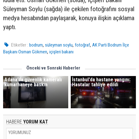
Süleyman Soylu (sağda) ile çekilen fotoğrafını sosyal
medya hesabından paylaşarak, konuya ilişkin açıklama
yaptı.
,
,
,
Etiketler :
bodrum
süleyman soylu
fotoğraf
AK Parti Bodrum İlçe
,
Başkanı Osman Gökmen
içişleri bakanı
Önceki ve Sonraki Haberler
Adana’da güvenlik kameralı
İstanbul'da hastane yangını:
kumarhaneye baskın
Hastalar tahliye edildi
HABERE
YORUM KAT