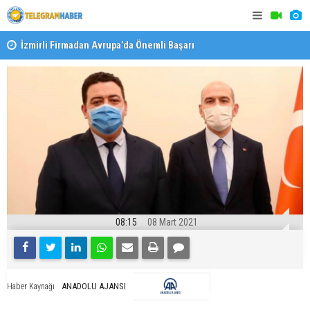
İzmirli Firmadan Avrupa’da Önemli Başarı
Özel Okulla
Devlet Oku
08:15
08 Mart 2021
ANADOLU AJANSI
Haber Kaynağı