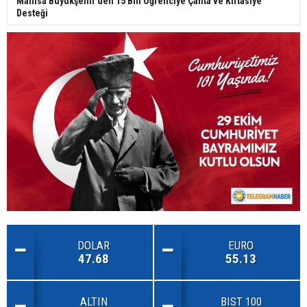
Manisa Büyükşehir’den 15 Bin Öğrenciye Çanta ve Kırtasiye
Desteği
DOLAR
EURO
47.68
55.13
ALTIN
BIST 100