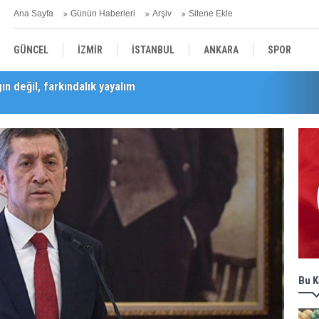
Ana Sayfa
Günün Haberleri
Arşiv
Sitene Ekle
GÜNCEL
İZMİR
İSTANBUL
ANKARA
SPOR
Barış Selçuk saygıyla anıldı
YEREL
SAĞLIK
EKONOMİ
POLİTİKA
Bu K