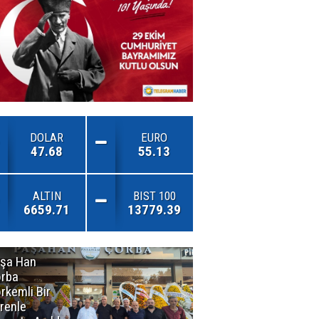
DOLAR
EURO
47.68
55.13
ALTIN
BIST 100
6659.71
13779.39
şa Han
İnsan En Çok
rba
Açamadığı
rkemli Bir
Kapıları
renle
Hatırlar