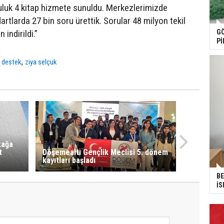
ruluk 4 kitap hizmete sunuldu. Merkezlerimizde
artlarda 27 bin soru ürettik. Sorular 48 milyon tekil
GÖ
 indirildi.”
Pİ
,
,
destek
ziya selçuk
kağa
t
Döşemealtı Gençlik Meclisi 5. dönem
kayıtları başladı
BE
İS