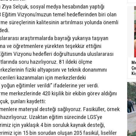
nı Ziya Selçuk, sosyal medya hesabından yaptığı
 Eğitim Vizyonu’muzun temel hedeflerinden biri olan
me süreçlerinin kalitesinin artırılması yolunda önemli
dedi.
slararası araştırmalarda bayrağı yukarıya taşıyan
na ve öğretmenlere yürekten teşekkür ettiğini
 Eğitim Vizyonu hedefleri doğrultusunda uluslararası
tlarında soru hazırlıyoruz. 81 ildeki ölçme
Me
Ça
ezlerinin fiziki altyapısını ve teknik donanımını
Ki
cerileri kazanmaları için merkezlerdeki
oğun eğitimler verildi” ifadelerine yer verdi.
e merkezlerinde 420 kişilik bir ekibin görev aldığını
çuk, şunları kaydetti:
menlere materyal desteği sağlıyoruz. Fasiküller, örnek
 hazırlıyoruz. Uzaktan eğitim sürecinde LGS’ye
imiz için yaklaşık 4 bin soruluk kaynak desteği,
rimiz için 15 bin sorudan oluşan 205 fasikül, liseliler