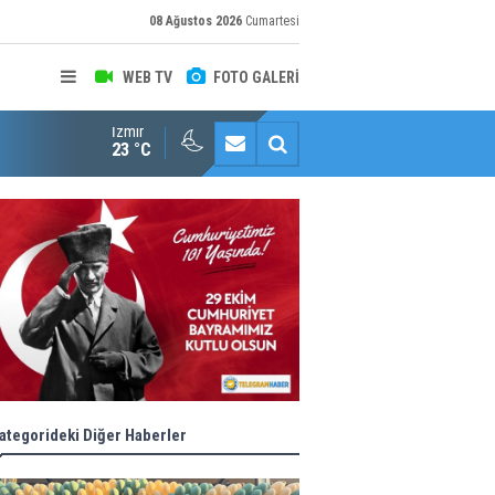
08 Ağustos 2026
Cumartesi
WEB TV
FOTO GALERİ
İzmir
Konaklı kadınların okuma azmi örnek oldu
23 °C
ategorideki Diğer Haberler