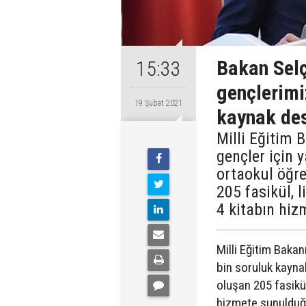
Bakan Selç
15:33
gençlerimi
19 Şubat 2021
kaynak des
Milli Eğitim 
gençler için 
ortaokul öğre
205 fasikül, l
4 kitabın hiz
Milli Eğitim Bakan
bin soruluk kaynak
oluşan 205 fasikül
hizmete sunulduğu