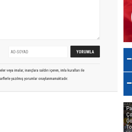
er veya imalar, inançlara saldırı içeren, imla kuralları ile
arflerle yazılmış yorumlar onaylanmamaktadır.
Pa
Ço
Gö
Tö