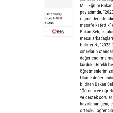
Milli Eğitim Baka
paylaşımda, “2023
Haber Kaynağı
ölçme değerlendir
İHLAS HABER
AJANSI
mesafe katettik” 
Bakan Selçuk, ulu
mesai arkadaşları
belirterek, “2023
sınavların standar
değerlendirme merk
kurduk. Gerekli be
öğretmenlerimize y
Ölçme değerlendirm
bildiren Bakan Sel
“Öğrenci ve öğret
ve destek sorular
hazırlanan gençler
ortaokul öğrencile