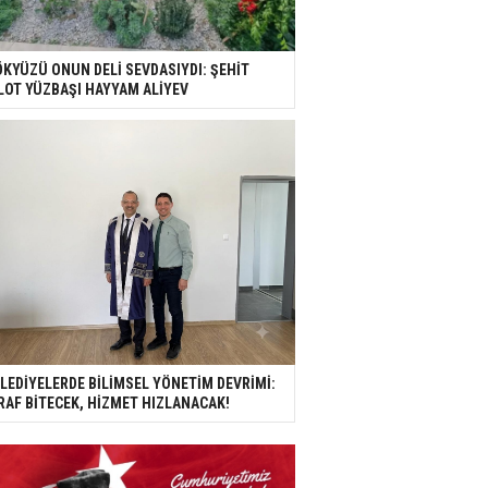
KYÜZÜ ONUN DELİ SEVDASIYDI: ŞEHİT
LOT YÜZBAŞI HAYYAM ALİYEV
LEDİYELERDE BİLİMSEL YÖNETİM DEVRİMİ:
RAF BİTECEK, HİZMET HIZLANACAK!