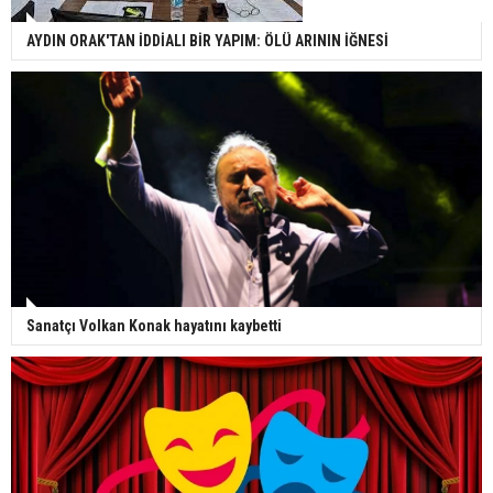
AYDIN ORAK'TAN İDDİALI BİR YAPIM: ÖLÜ ARININ İĞNESİ
Sanatçı Volkan Konak hayatını kaybetti