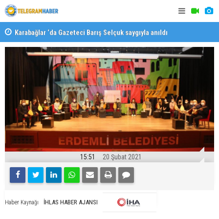
Karabağlar ‘da Gazeteci Barış Selçuk saygıyla anıldı
Konaklı ka
15:51
20 Şubat 2021
İHLAS HABER AJANSI
Haber Kaynağı