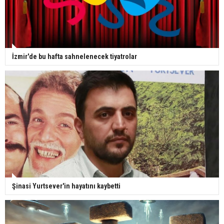
İzmir'de bu hafta sahnelenecek tiyatrolar
Şinasi Yurtsever'in hayatını kaybetti