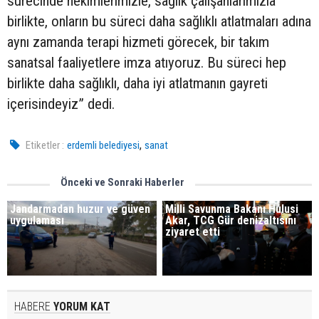
sürecinde hekimlerimizle, sağlık çalışanlarımızla
birlikte, onların bu süreci daha sağlıklı atlatmaları adına
aynı zamanda terapi hizmeti görecek, bir takım
sanatsal faaliyetlere imza atıyoruz. Bu süreci hep
birlikte daha sağlıklı, daha iyi atlatmanın gayreti
içerisindeyiz” dedi.
,
Etiketler :
erdemli belediyesi
sanat
Önceki ve Sonraki Haberler
Jandarmadan huzur ve güven
Milli Savunma Bakanı Hulusi
uygulaması
Akar, TCG Gür denizaltısını
ziyaret etti
HABERE
YORUM KAT