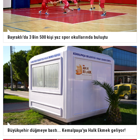
Bayraklı'da 3 Bin 500 kişi yaz spor okullarında buluştu
Büyükşehir düğmeye bastı... Kemalpaşa'ya Halk Ekmek geliyor!