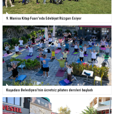
9. Manisa Kitap Fuarı’nda Edebiyat Rüzgarı Esiyor
Kuşadası Belediyesi'nin ücretsiz pilates dersleri başladı