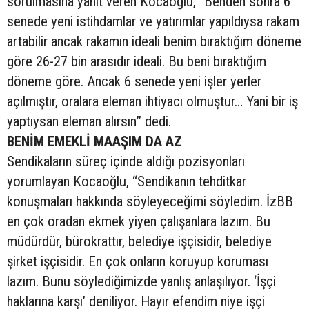
sorulmasına yanıt veren Kocaoğlu, “Benden sonra 6
senede yeni istihdamlar ve yatırımlar yapıldıysa rakam
artabilir ancak rakamın ideali benim bıraktığım döneme
göre 26-27 bin arasıdır ideali. Bu beni bıraktığım
döneme göre. Ancak 6 senede yeni işler yerler
açılmıştır, oralara eleman ihtiyacı olmuştur… Yani bir iş
yaptıysan eleman alırsın” dedi.
BENİM EMEKLİ MAAŞIM DA AZ
Sendikaların süreç içinde aldığı pozisyonları
yorumlayan Kocaoğlu, “Sendikanın tehditkar
konuşmaları hakkında söyleyeceğimi söyledim. İzBB
en çok oradan ekmek yiyen çalışanlara lazım. Bu
müdürdür, bürokrattır, belediye işçisidir, belediye
şirket işçisidir. En çok onların koruyup koruması
lazım. Bunu söylediğimizde yanlış anlaşılıyor. ‘İşçi
haklarına karşı’ deniliyor. Hayır efendim niye işçi