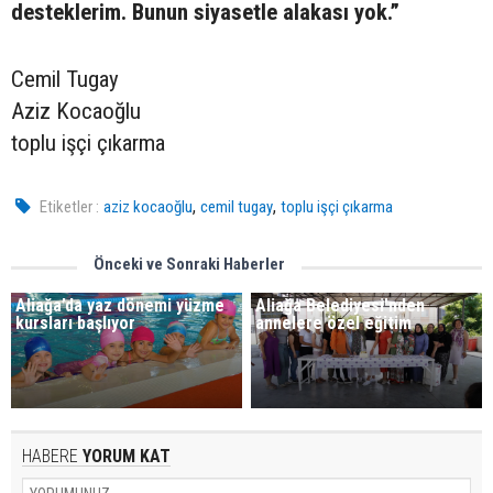
desteklerim. Bunun siyasetle alakası yok.”
Cemil Tugay
Aziz Kocaoğlu
toplu işçi çıkarma
,
,
Etiketler :
aziz kocaoğlu
cemil tugay
toplu işçi çıkarma
Önceki ve Sonraki Haberler
Aliağa’da yaz dönemi yüzme
​​​​​​​Aliağa Belediyesi’nden
kursları başlıyor
annelere özel eğitim
HABERE
YORUM KAT