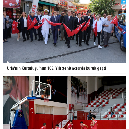
Urla'nın Kurtuluşu'nun 103. Yılı Şehit acısıyla buruk geçti