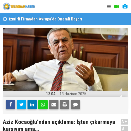
İzmirli Firmadan Avrupa’da Önemli Başarı
Özel Okulla
Devlet Oku
13:04
13 Haziran 2025
Aziz Kocaoğlu’ndan açıklama: İşten çıkarmaya
A+
karşıyım ama…
A-