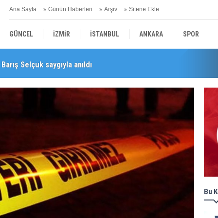
Ana Sayfa
Günün Haberleri
Arşiv
Sitene Ekle
GÜNCEL
İZMİR
İSTANBUL
ANKARA
SPOR
Barış Selçuk saygıyla anıldı
YEREL
SAĞLIK
EKONOMİ
POLİTİKA
Bu K