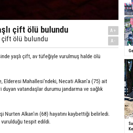
şlı çift ölü bulundu
A+
ı çift ölü bulundu
A-
Ge
sinde yaşlı çift, av tüfeğiyle vurulmuş halde ölü
e, Elderesi Mahallesi'ndeki, Necati Alkan'a (75) ait
ri duyan vatandaşlar durumu jandarma ve sağlık
eşi Nurten Alkan'ın (68) hayatını kaybettiği belirledi.
 vurulduğu tespit edildi.
Sa
Ke