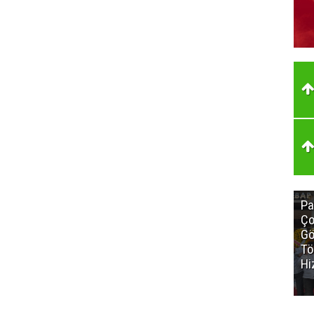
Pa
Ço
Gö
Tö
Hi