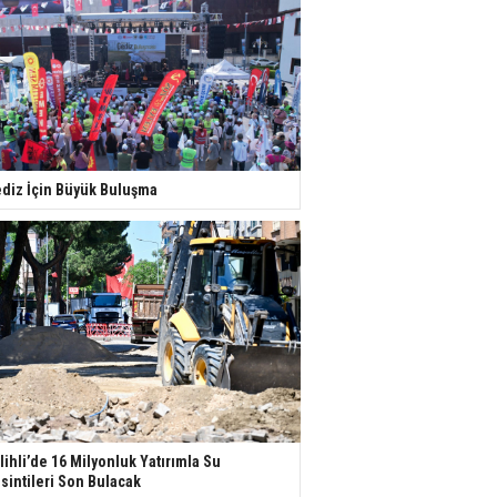
diz İçin Büyük Buluşma
lihli’de 16 Milyonluk Yatırımla Su
sintileri Son Bulacak