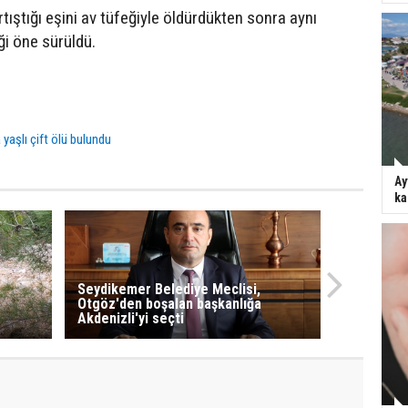
rtıştığı eşini av tüfeğiyle öldürdükten sonra aynı
iği öne sürüldü.
 yaşlı çift ölü bulundu
Ay
ka
Seydikemer Belediye Meclisi,
Otgöz'den boşalan başkanlığa
Akdenizli'yi seçti