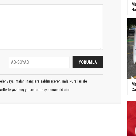
Ma
Ha
er veya imalar, inançlara saldırı içeren, imla kuralları ile
Ma
Ça
arflerle yazılmış yorumlar onaylanmamaktadır.