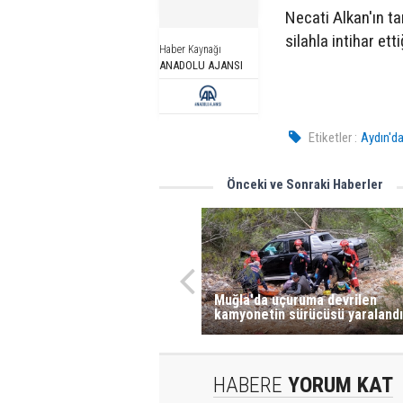
Necati Alkan'ın ta
silahla intihar ett
Haber Kaynağı
ANADOLU AJANSI
Etiketler :
Aydın'da
Önceki ve Sonraki Haberler
Muğla'da uçuruma devrilen
kamyonetin sürücüsü yaralandı
HABERE
YORUM KAT