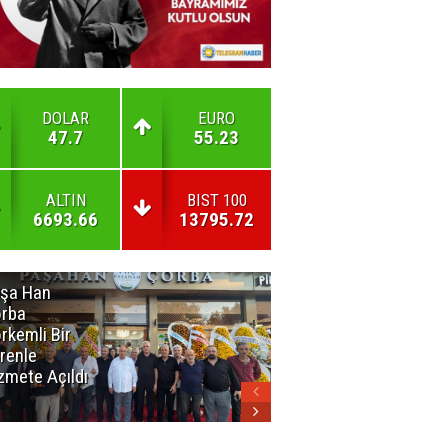
DOLAR
EURO
47.7
55.23
ALTIN
BIST 100
6693.66
13795.72
şa Han
İnsan En Çok
rba
Açamadığı
rkemli Bir
Kapıları
renle
Hatırlar
zmete Açıldı