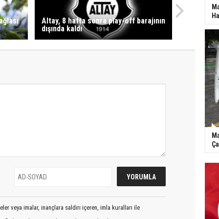
Ma
Ha
ağlası
Altay, 8 hafta sonra play-off barajının
dışında kaldı
Ma
Ça
er veya imalar, inançlara saldırı içeren, imla kuralları ile