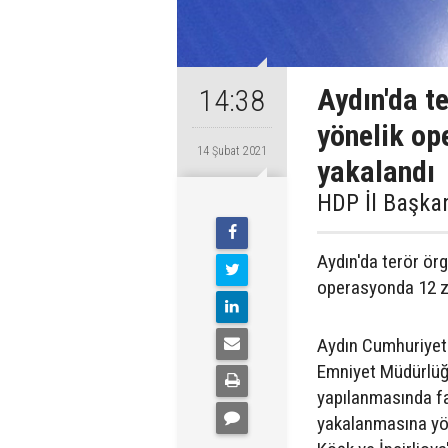
Aydın'da t
14:38
yönelik op
14 Şubat 2021
yakalandı
HDP İl Başkan
Aydın'da terör ör
operasyonda 12 za
Aydın Cumhuriyet
Emniyet Müdürlüğü
yapılanmasında fa
yakalanmasına yön