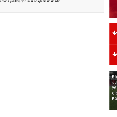
arflerle yazılmış yorumlar onaylanmamaktadır.
Ka
Jü
ye
ol
Kö