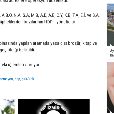
a'daki adreslere operasyon düzenledi.
B.Ö, N.A, S.A, M.B, A.D, A.E, C.Y, K.B, T.A, E.İ. ve S.A.
Şüphelilerden bazılarının HDP il yöneticisi
 binasında yapılan aramada yasa dışı broşür, kitap ve
çirildiği belirtildi.
Ay
ka
teki işlemleri sürüyor.
,
,
perasyon
hdp
pkk/kck