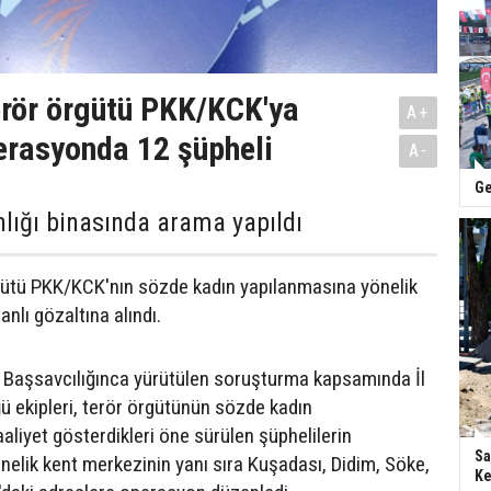
erör örgütü PKK/KCK'ya
A+
erasyonda 12 şüpheli
A-
Ge
lığı binasında arama yapıldı
gütü PKK/KCK'nın sözde kadın yapılanmasına yönelik
nlı gözaltına alındı.
 Başsavcılığınca yürütülen soruşturma kapsamında İl
 ekipleri, terör örgütünün sözde kadın
aliyet gösterdikleri öne sürülen şüphelilerin
Sa
elik kent merkezinin yanı sıra Kuşadası, Didim, Söke,
Ke