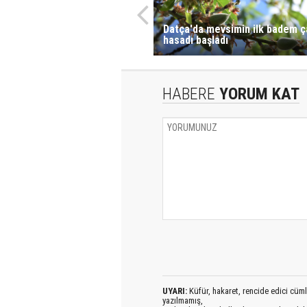
Datça'da mevsimin ilk badem ç
hasadı başladı
HABERE
YORUM KAT
UYARI:
Küfür, hakaret, rencide edici cümlel
yazılmamış,