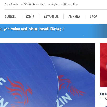
Ana Sayfa
Günün Haberleri
Arşiv
Sitene Ekle
GÜNCEL
İZMİR
İSTANBUL
ANKARA
SPOR
perasyonu Büyüyor! Mercek Altındaki Dosya: 2023 İmar Planları
YEREL
SAĞLIK
EKONOMİ
POLİTİKA
Bu K