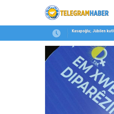
şı!
Kuşadası'nda 3. Dalga O