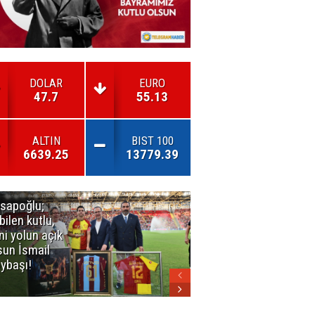
DOLAR
EURO
47.7
55.13
ALTIN
BIST 100
6639.25
13779.39
sapoğlu;
Kuşadası'nda
bilen kutlu,
3. Dalga
ni yolun açık
Operasyonu
sun İsmail
Büyüyor!
ybaşı!
Mercek
Altındaki
Dosya: 2023
İmar Planları