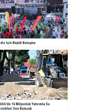
diz İçin Büyük Buluşma
lihli’de 16 Milyonluk Yatırımla Su
sintileri Son Bulacak