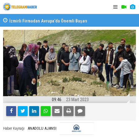
İzmirli Firmadan Avrupa’da Önemli Başarı
Özel Okulla
Devlet Oku
09:46
23 Mart 2023
ANADOLU AJANSI
Haber Kaynağı