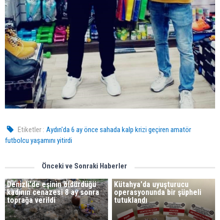
Etiketler :
Aydın'da 6 ay önce sahada kalp krizi geçiren amatör
futbolcu yaşamını yitirdi
Önceki ve Sonraki Haberler
Denizli'de eşinin öldürdüğü
Kütahya'da uyuşturucu
kadının cenazesi 8 ay sonra
operasyonunda bir şüpheli
toprağa verildi
tutuklandı