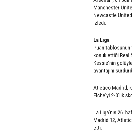
Manchester United
Newcastle United (
izledi.
La Liga
Puan tablosunun t
konuk ettiği Real
Kessie'nin golüyl
avantajını sürdürd
Atletico Madrid, k
Elche'yi 2-0'lık sk
La Liga'nın 26. h
Madrid 12, Atleti
etti.