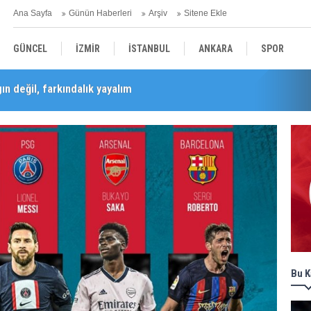
Ana Sayfa
Günün Haberleri
Arşiv
Sitene Ekle
GÜNCEL
İZMİR
İSTANBUL
ANKARA
SPOR
Barış Selçuk saygıyla anıldı
YEREL
SAĞLIK
EKONOMİ
POLİTİKA
Bu K