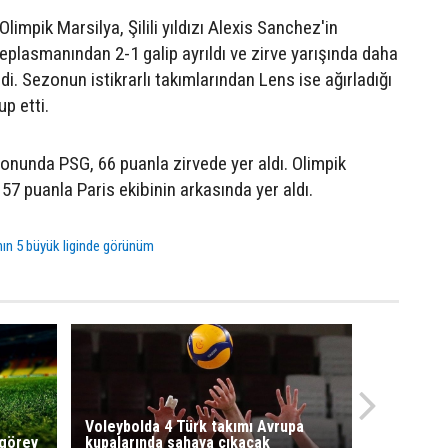
Olimpik Marsilya, Şilili yıldızı Alexis Sanchez'in
eplasmanından 2-1 galip ayrıldı ve zirve yarışında daha
di. Sezonun istikrarlı takımlarından Lens ise ağırladığı
p etti.
sonunda PSG, 66 puanla zirvede yer aldı. Olimpik
57 puanla Paris ekibinin arkasında yer aldı.
nın 5 büyük liginde görünüm
Voleybolda 4 Türk takımı Avrupa
 görev
kupalarında sahaya çıkacak