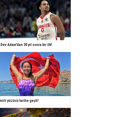
 Dev Adam'dan 30 yıl sonra bir ilk!
mirli yüzücü tarihe geçti!