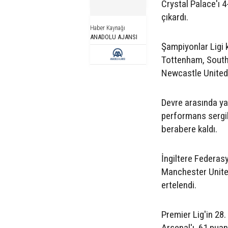
Crystal Palace'ı 4
çıkardı.
Haber Kaynağı
ANADOLU AJANSI
Şampiyonlar Ligi 
Tottenham, South
Newcastle United 
Devre arasında yap
performans sergil
berabere kaldı.
İngiltere Federas
Manchester United
ertelendi.
Premier Lig'in 28.
Arsenal'ı, 61 pua