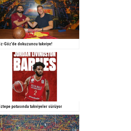
z-Göz'de dokuzuncu takviye!
ztepe potasında takviyeler sürüyor