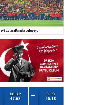
z-Göz taraftarıyla buluşuyor
DOLAR
EURO
47.68
55.13