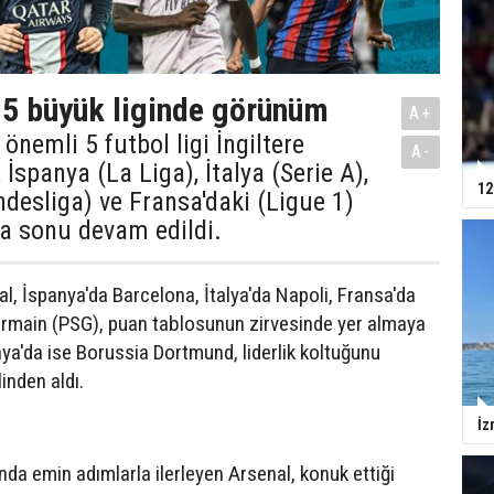
 5 büyük liginde görünüm
A+
önemli 5 futbol ligi İngiltere
A-
 İspanya (La Liga), İtalya (Serie A),
12
esliga) ve Fransa'daki (Ligue 1)
a sonu devam edildi.
al, İspanya'da Barcelona, İtalya'da Napoli, Fransa'da
ermain (PSG), puan tablosunun zirvesinde yer almaya
ya'da ise Borussia Dortmund, liderlik koltuğunu
inden aldı.
İz
da emin adımlarla ilerleyen Arsenal, konuk ettiği