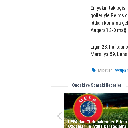
En yakın takipçisi 
golleriyle Reims d
iddialı konuma gel
Angers'i 3-0 mağlu
Ligin 28. haftası 
Marsilya 59, Lens 
Etiketler :
Avrupa'
Önceki ve Sonraki Haberler
UEFA'dan Türk hakemler Erkan
Özdamar ile Atilla Karaoğlan'a