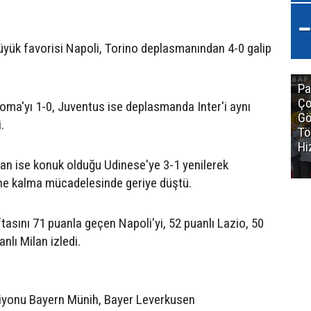
ük favorisi Napoli, Torino deplasmanından 4-0 galip
Pa
Ço
Roma'yı 1-0, Juventus ise deplasmanda Inter'i aynı
Gö
.
Tö
Hi
n ise konuk olduğu Udinese'ye 3-1 yenilerek
ne kalma mücadelesinde geriye düştü.
ftasını 71 puanla geçen Napoli'yi, 52 puanlı Lazio, 50
anlı Milan izledi.
piyonu Bayern Münih, Bayer Leverkusen