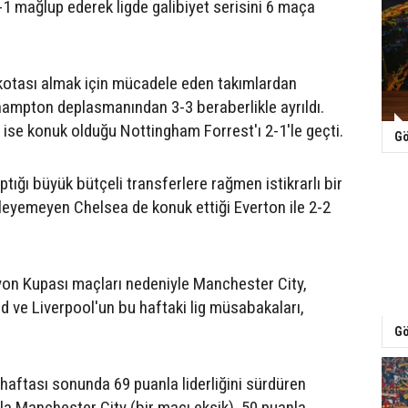
-1 mağlup ederek ligde galibiyet serisini 6 maça
kotası almak için mücadele eden takımlardan
ampton deplasmanından 3-3 beraberlikle ayrıldı.
ise konuk olduğu Nottingham Forrest'ı 2-1'le geçti.
Gö
tığı büyük bütçeli transferlere rağmen istikrarlı bir
eyemeyen Chelsea de konuk ettiği Everton ile 2-2
yon Kupası maçları nedeniyle Manchester City,
 ve Liverpool'un bu haftaki lig müsabakaları,
Gö
 haftası sonunda 69 puanla liderliğini sürdüren
nla Manchester City (bir maçı eksik), 50 puanla