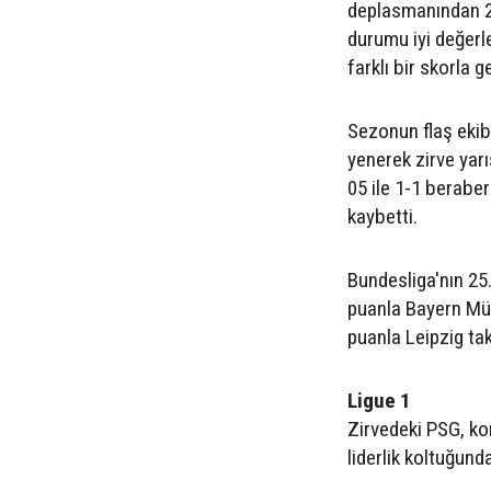
deplasmanından 2-
durumu iyi değerl
farklı bir skorla 
Sezonun flaş ekibi
yenerek zirve yar
05 ile 1-1 berabe
kaybetti.
Bundesliga'nın 25
puanla Bayern Mün
puanla Leipzig taki
Ligue 1
Zirvedeki PSG, k
liderlik koltuğund