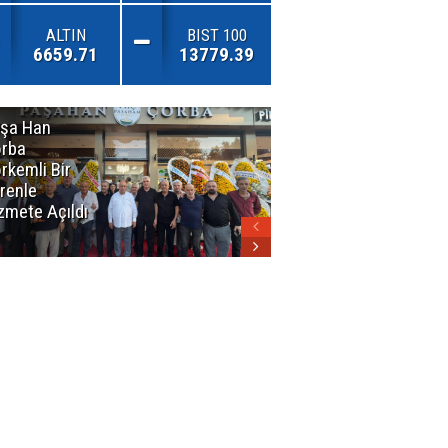
ALTIN
BIST 100
6659.71
13779.39
şa Han
İnsan En Çok
rba
Açamadığı
rkemli Bir
Kapıları
renle
Hatırlar
zmete Açıldı