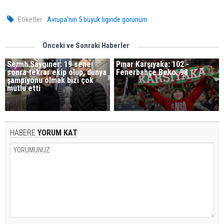
Etiketler :
Avrupa'nın 5 büyük liginde görünüm
Önceki ve Sonraki Haberler
Semih Saygıner: 19 sene
Pınar Karşıyaka: 102 -
sonra tekrar ekip olup, dünya
Fenerbahçe Beko: 98
şampiyonu olmak bizi çok
mutlu etti
HABERE
YORUM KAT