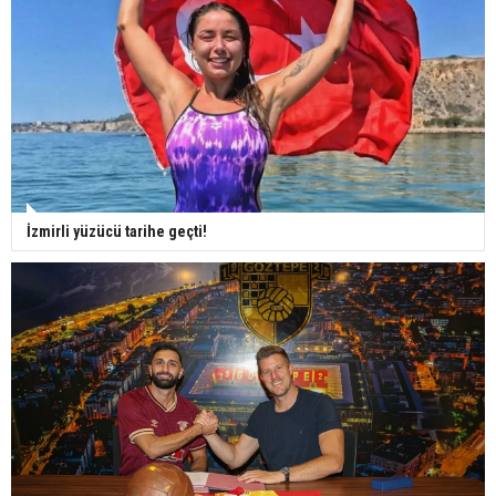
İzmirli yüzücü tarihe geçti!