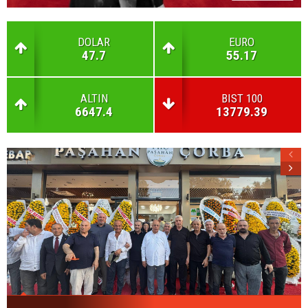
DOLAR
EURO
47.7
55.17
ALTIN
BIST 100
6647.4
13779.39