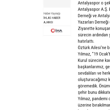
Antalyaspor o şek
Antalyaspor A.Ş. 
Haber Kaynağı
Derneği ve Antaly
İHLAS HABER
Yazarları Derneği 
AJANSI
Ziyarette konuşan 
sürecin ardından 
hatırlattı.
Öztürk Ailesi'ne 
Yılmaz, "19 Ocak’
Kurul sürecine kad
başkanlarımız, ge
sevdalıları ve her
oluşturacağımız ku
göremedik. Önümüz
şehir bunu dikkate
Yılmaz, pandemi d
üzerine bırakılma