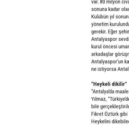
var. 80 milyon civ
sonuna kadar olac
Kulübün yıl sonun
yönetim kurulunda
gerekir. Eğer şehir
Antalyaspor sevdal
kurul öncesi umar
arkadaşlar görüşm
Antalyaspor’un kad
ne istiyorsa Antal
"Heykeli dikilir"
"Antalya’da maales
Yılmaz, "Türkiye’d
bile gerçekleştiril
Fikret Öztürk gib
Heykelini dikebile