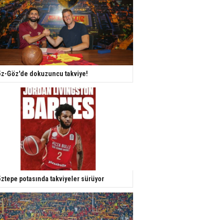
z-Göz'de dokuzuncu takviye!
ztepe potasında takviyeler sürüyor