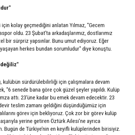
udur"
i için kolay geçmediğini anlatan Yılmaz, "Gecem
por oldu. 23 Şubat’ta arkadaşlarımız, dostlarımız
el bir sürpriz yapsınlar. Bunu umut ediyoruz. Eğer
 yaşayan herkes bundan sorumludur" diye konuştu.
 değiliz"
 kulübün sürdürülebilirliği için çalışmalara devam
erek, "6 senede bana göre çok güzel şeyler yapıldı. Kulüp
e imza attı. 23’üne kadar bu emek devam edecektir. 23
r devir teslim zamanı geldiğini düşündüğümüz için
ılarını görev için bekliyoruz. Çok zor bir görev kulüp
şarıyla yerine getiren Öztürk Ailesi'ne ayrıca
 Bugün de Türkiye’nin en keyifli kulüplerinden birisiyiz.