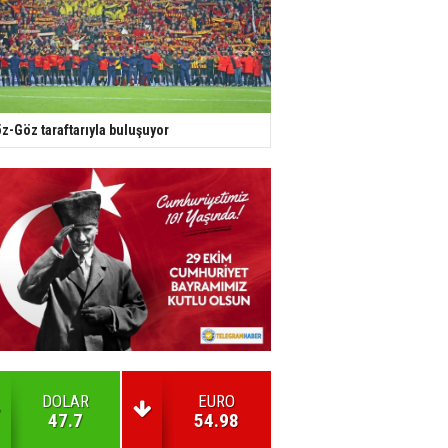
z-Göz taraftarıyla buluşuyor
DOLAR
EURO
47.7
54.98