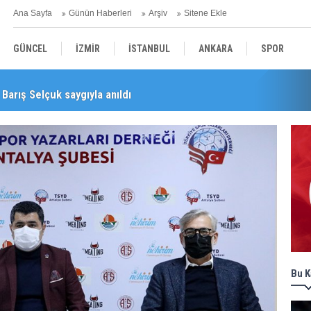
Ana Sayfa
Günün Haberleri
Arşiv
Sitene Ekle
GÜNCEL
İZMİR
İSTANBUL
ANKARA
SPOR
Barış Selçuk saygıyla anıldı
YEREL
SAĞLIK
EKONOMİ
POLİTİKA
Bu K