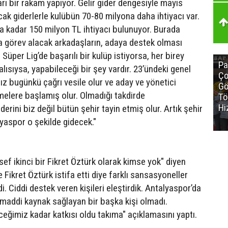
arı bir rakam yapıyor. Gelir gider dengesiyle mayıs
ak giderlerle kulübün 70-80 milyona daha ihtiyacı var.
a kadar 150 milyon TL ihtiyacı bulunuyor. Burada
 görev alacak arkadaşların, adaya destek olması
 Süper Lig’de başarılı bir kulüp istiyorsa, her birey
Pa
ısıysa, yapabileceği bir şey vardır. 23’ündeki genel
Ço
ız bugünkü çağrı vesile olur ve aday ve yönetici
Gö
elere başlamış olur. Olmadığı takdirde
Tö
Hi
erini biz değil bütün şehir tayin etmiş olur. Artık şehir
yaspor o şekilde gidecek."
ef ikinci bir Fikret Öztürk olarak kimse yok" diyen
e Fikret Öztürk istifa etti diye farklı sansasyoneller
di. Ciddi destek veren kişileri eleştirdik. Antalyaspor’da
i maddi kaynak sağlayan bir başka kişi olmadı.
ceğimiz kadar katkısı oldu takıma" açıklamasını yaptı.