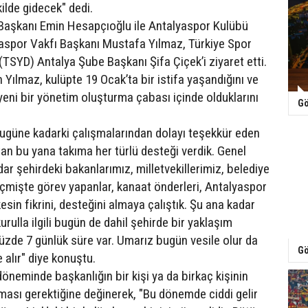
ilde gidecek" dedi.
Başkanı Emin Hesapçıoğlu ile Antalyaspor Kulübü
aspor Vakfı Başkanı Mustafa Yılmaz, Türkiye Spor
(TSYD) Antalya Şube Başkanı Şifa Çiçek’i ziyaret etti.
Yılmaz, kulüpte 19 Ocak’ta bir istifa yaşandığını ve
yeni bir yönetim oluşturma çabası içinde olduklarını
Gö
bugüne kadarki çalışmalarından dolayı teşekkür eden
tan bu yana takıma her türlü desteği verdik. Genel
ar şehirdeki bakanlarımız, milletvekillerimiz, belediye
çmişte görev yapanlar, kanaat önderleri, Antalyaspor
kesin fikrini, desteğini almaya çalıştık. Şu ana kadar
rulla ilgili bugün de dahil şehirde bir yaklaşım
de 7 günlük süre var. Umarız bugün vesile olur da
Gö
 alır" diye konuştu.
öneminde başkanlığın bir kişi ya da birkaç kişinin
ması gerektiğine değinerek, "Bu dönemde ciddi gelir