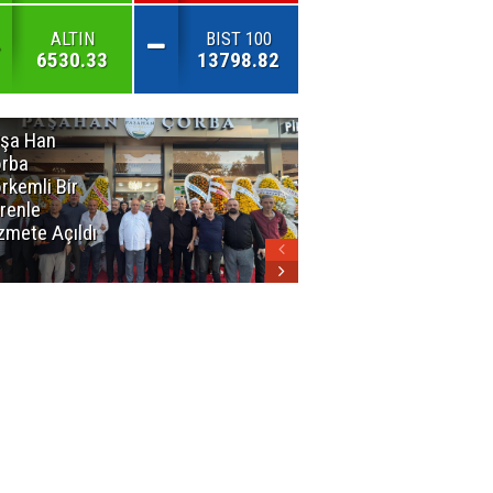
ALTIN
BIST 100
6530.33
13798.82
şa Han
İnsan En Çok
rba
Açamadığı
rkemli Bir
Kapıları
renle
Hatırlar
zmete Açıldı