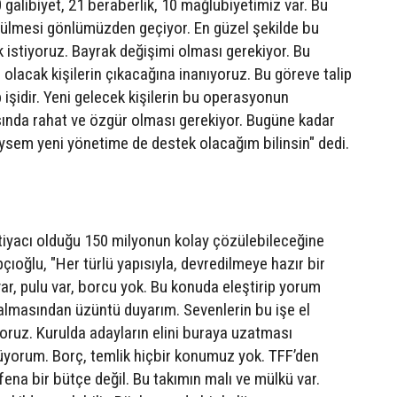
galibiyet, 21 beraberlik, 10 mağlubiyetimiz var. Bu
rülmesi gönlümüzden geçiyor. En güzel şekilde bu
istiyoruz. Bayrak değişimi olması gerekiyor. Bu
 olacak kişilerin çıkacağına inanıyoruz. Bu göreve talip
ip işidir. Yeni gelecek kişilerin bu operasyonun
ında rahat ve özgür olması gerekiyor. Bugüne kadar
iysem yeni yönetime de destek olacağım bilinsin" dedi.
tiyacı olduğu 150 milyonun kolay çözülebileceğine
ıoğlu, "Her türlü yapısıyla, devredilmeye hazır bir
var, pulu var, borcu yok. Bu konuda eleştirip yorum
almasından üzüntü duyarım. Sevenlerin bu işe el
yoruz. Kurulda adayların elini buraya uzatması
üyorum. Borç, temlik hiçbir konumuz yok. TFF’den
fena bir bütçe değil. Bu takımın malı ve mülkü var.