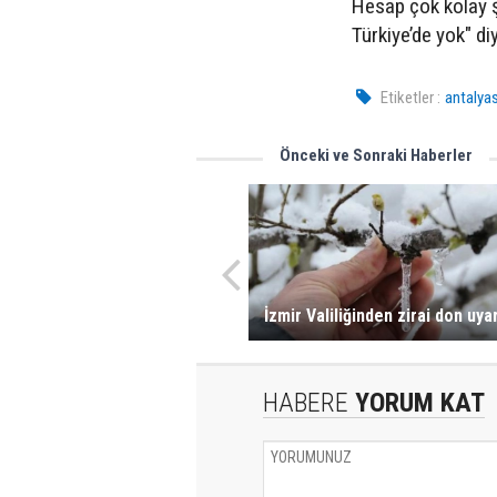
Hesap çok kolay şe
Türkiye’de yok" di
Etiketler :
antalya
Önceki ve Sonraki Haberler
İzmir Valiliğinden zirai don uyar
HABERE
YORUM KAT