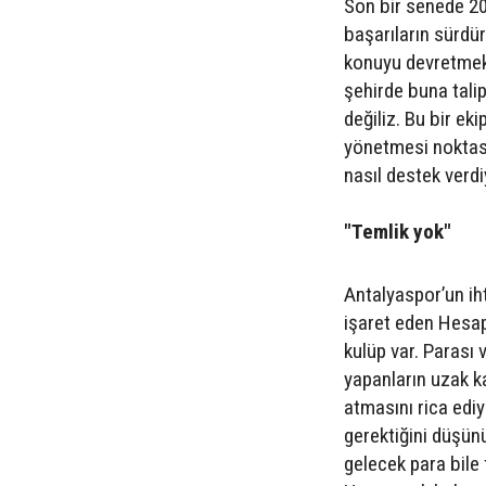
Son bir senede 20 
başarıların sürdü
konuyu devretmek 
şehirde buna talip
değiliz. Bu bir ek
yönetmesi noktas
nasıl destek verd
"Temlik yok"
Antalyaspor’un ih
işaret eden Hesapç
kulüp var. Parası 
yapanların uzak k
atmasını rica edi
gerektiğini düşün
gelecek para bile 