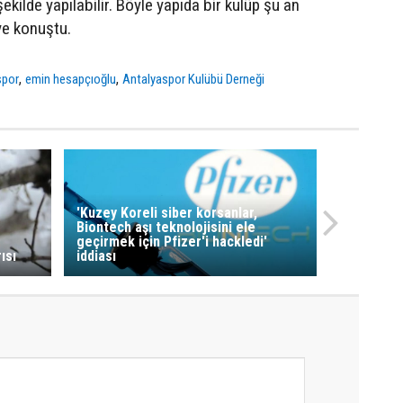
kilde yapılabilir. Böyle yapıda bir kulüp şu an
ye konuştu.
,
,
spor
emin hesapçıoğlu
Antalyaspor Kulübü Derneği
'Kuzey Koreli siber korsanlar,
Biontech aşı teknolojisini ele
geçirmek için Pfizer'i hackledi'
ısı
iddiası