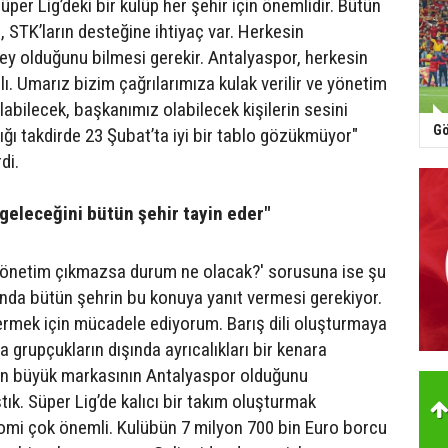
Süper Lig’deki bir kulüp her şehir için önemlidir. Bütün
, STK’ların desteğine ihtiyaç var. Herkesin
şey olduğunu bilmesi gerekir. Antalyaspor, herkesin
ı. Umarız bizim çağrılarımıza kulak verilir ve yönetim
abilecek, başkanımız olabilecek kişilerin sesini
Gö
ığı takdirde 23 Şubat’ta iyi bir tablo gözükmüyor"
di.
geleceğini bütün şehir tayin eder"
 yönetim çıkmazsa durum ne olacak?' sorusuna ise şu
lında bütün şehrin bu konuya yanıt vermesi gerekiyor.
ermek için mücadele ediyorum. Barış dili oluşturmaya
a grupçukların dışında ayrıcalıkları bir kenara
en büyük markasının Antalyaspor olduğunu
ık. Süper Lig’de kalıcı bir takım oluşturmak
omi çok önemli. Kulübün 7 milyon 700 bin Euro borcu