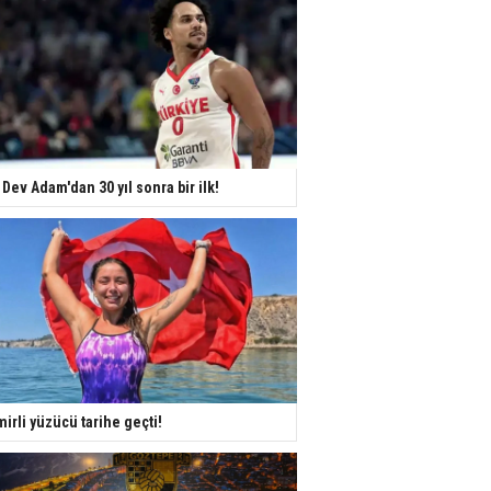
 Dev Adam'dan 30 yıl sonra bir ilk!
mirli yüzücü tarihe geçti!