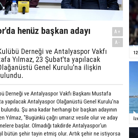
r'da henüz başkan adayı
A+
A-
Kulübü Derneği ve Antalyaspor Vakfı
12
afa Yılmaz, 23 Şubat'ta yapılacak
lağanüstü Genel Kurulu'na ilişkin
ulundu.
bü Derneği ve Antalyaspor Vakfı Başkanı Mustafa
ta yapılacak Antalyaspor Olağanüstü Genel Kurulu'na
a bulundu. Şu ana kadar herhangi bir başkan adayının
en Yılmaz, "Bugünkü çağrı umarız vesile olur ve aday
İz
elere başlar. Olmadığı takdirde Antalyaspor’un
il bütün şehir tayin etmiş olur. Artık şehir ne istiyorsa