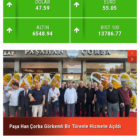
DOLAR
EURO
47.59
55.05
ALTIN
BIST 100
6548.94
13786.77
Paşa Han Çorba Görkemli Bir Törenle Hizmete Açıldı