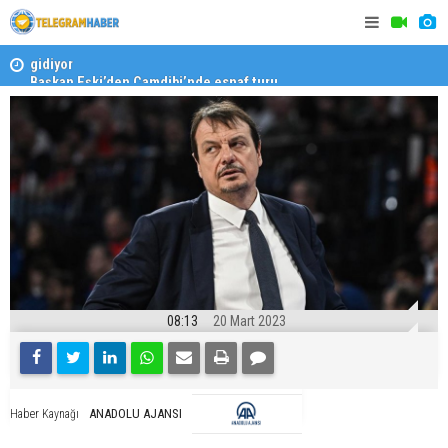
Başkan Eşki’den Çamdibi’nde esnaf turu
Halk isted
08:13
20 Mart 2023
ANADOLU AJANSI
Haber Kaynağı