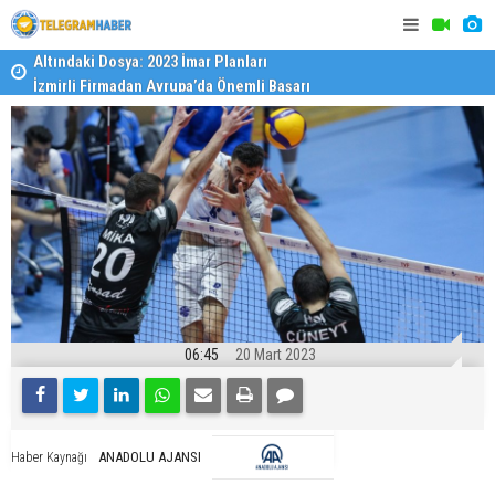
İzmirli Firmadan Avrupa’da Önemli Başarı
Özel Okulla
Devlet Oku
06:45
20 Mart 2023
ANADOLU AJANSI
Haber Kaynağı