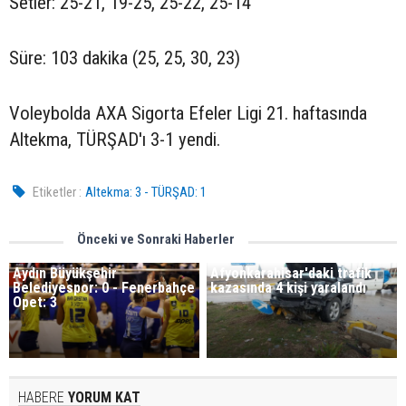
Setler: 25-21, 19-25, 25-22, 25-14
Süre: 103 dakika (25, 25, 30, 23)
Voleybolda AXA Sigorta Efeler Ligi 21. haftasında
Altekma, TÜRŞAD'ı 3-1 yendi.
Etiketler :
Altekma: 3 - TÜRŞAD: 1
Önceki ve Sonraki Haberler
Aydın Büyükşehir
Afyonkarahisar'daki trafik
Belediyespor: 0 - Fenerbahçe
kazasında 4 kişi yaralandı
Opet: 3
HABERE
YORUM KAT