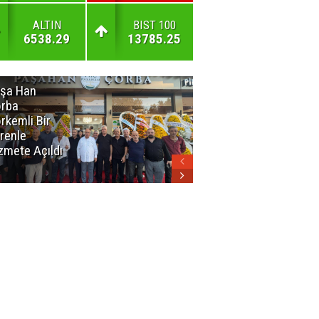
ALTIN
BIST 100
6538.29
13785.25
şa Han
İnsan En Çok
rba
Açamadığı
rkemli Bir
Kapıları
renle
Hatırlar
zmete Açıldı