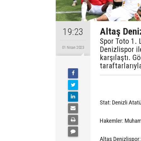
Altaş Deni
19:23
Spor Toto 1. 
Denizlispor i
01 Nisan 2023
karşılaştı. Gö
taraftarlarıyl
Stat: Denizli Atat
Hakemler: Muhamm
Altaş Denizlispor