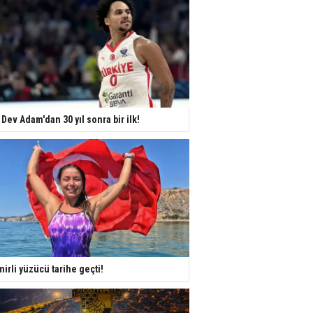
 Dev Adam'dan 30 yıl sonra bir ilk!
mirli yüzücü tarihe geçti!