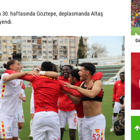
in 30. haftasında Göztepe, deplasmanda Altaş
yendi.
Gö