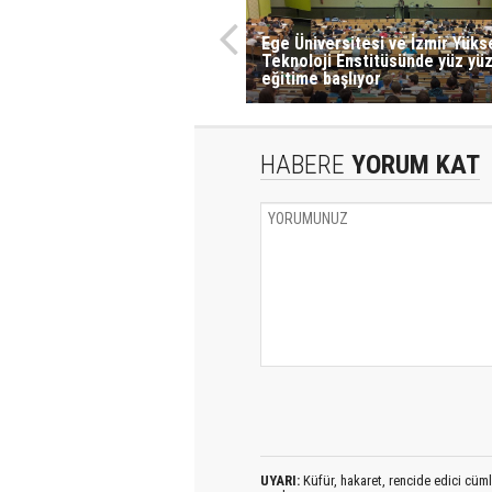
Ege Üniversitesi ve İzmir Yüks
Teknoloji Enstitüsünde yüz yü
eğitime başlıyor
HABERE
YORUM KAT
UYARI:
Küfür, hakaret, rencide edici cümlel