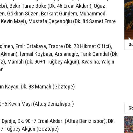
), Bekir Turaç Böke (Dk. 46 Erdal Akdarı), Oğuz
len, Gökhan Süzen, Berkant Gündem, Muhammed
6 Kevin Mayi), Mustafa Çeçenoğlu (Dk. 84 Samet Emre
Gö
imen, Emir Ortakaya, Traore (Dk. 73 Hikmet Çiftçi),
i Akman), İsmail Köybaşı, Arslanagic, Tarık Çamdal (Dk.
ız), Mamah (Dk. 90+1 Tuğbey Akgün), Kvasina, Yalçın
an
lçın Kayan, Dk. 83 Mamah (Göztepe)
90+5 Kevin Mayi (Altaş Denizlispor)
Gö
9 Djedje, Dk. 90+7 Erdal Akdarı (Altaş Denizlispor), Dk.
0+7 Tuğbey Akgün (Göztepe)