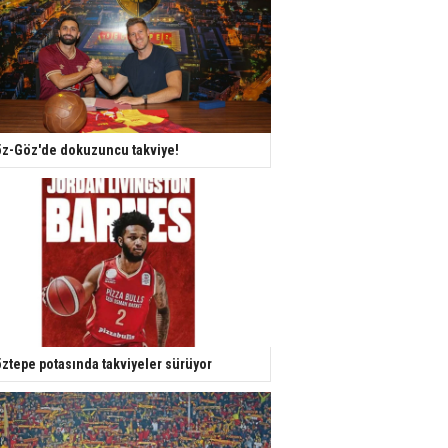
z-Göz'de dokuzuncu takviye!
ztepe potasında takviyeler sürüyor