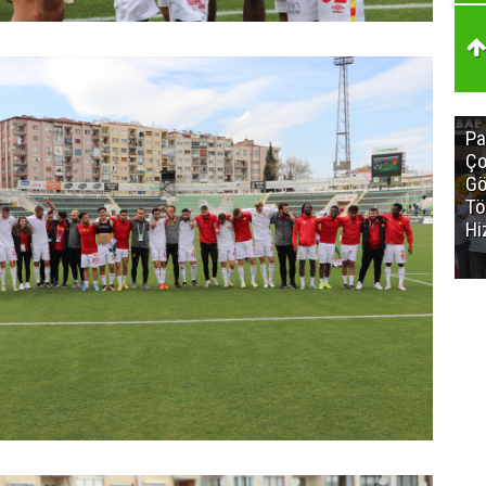
Pa
Ço
Gö
Tö
Hi