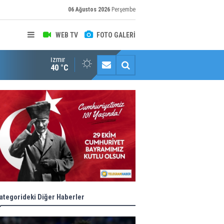
06 Ağustos 2026
Perşembe
WEB TV
FOTO GALERİ
İzmir
Halk istedi, ESHOT düzenledi
40 °C
ategorideki Diğer Haberler