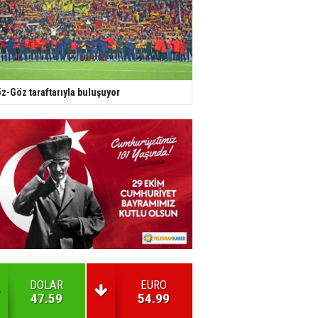
z-Göz taraftarıyla buluşuyor
DOLAR
EURO
47.59
54.99