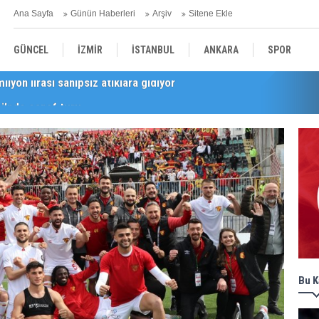
Ana Sayfa
Günün Haberleri
Arşiv
Sitene Ekle
GÜNCEL
İZMİR
İSTANBUL
ANKARA
SPOR
i’nde esnaf turu
YEREL
SAĞLIK
EKONOMİ
POLİTİKA
Bu K