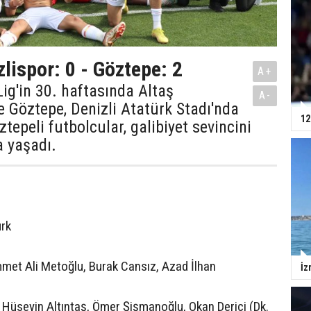
zlispor: 0 - Göztepe: 2
A+
Lig'in 30. haftasında Altaş
A-
le Göztepe, Denizli Atatürk Stadı'nda
12
ztepeli futbolcular, galibiyet sevincini
a yaşadı.
ürk
et Ali Metoğlu, Burak Cansız, Azad İlhan
İz
: Hüseyin Altıntaş, Ömer Şişmanoğlu, Okan Derici (Dk.