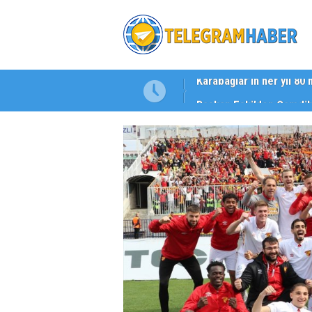
Başkan Eşki’den Çamdib