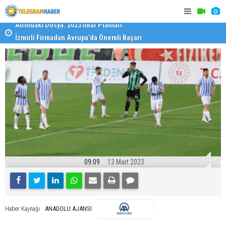
İzmirli Firmadan Avrupa’da Önemli Başarı
Özel Okulla
Devlet Oku
09:09
13 Mart 2023
ANADOLU AJANSI
Haber Kaynağı