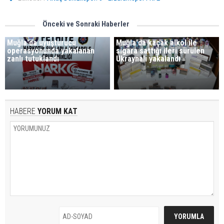
Önceki ve Sonraki Haberler
Muğla'da uyuşturucu
Muğla'da kaçak alkol ile
operasyonunda yakalanan
sigara sattığı ileri sürülen
zanlı tutuklandı
Ukraynalı yakalandı
HABERE
YORUM KAT