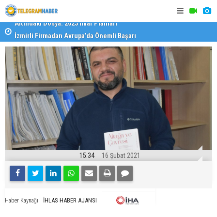
İzmirli Firmadan Avrupa’da Önemli Başarı
Özel Okulla
Devlet Oku
15:34
16 Şubat 2021
İHLAS HABER AJANSI
Haber Kaynağı