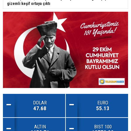
gizemli keşif ortaya çıktı
DOLAR
EURO
47.68
55.13
ALTIN
BIST 100