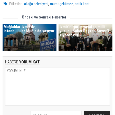
,
,
Etiketler :
aliağa belediyesi
murat çekilmez
antik kent
Önceki ve Sonraki Haberler
Muğlalılar İzmir’de,
İzmir'e gurur yaşatan milli
İstanbullular Muğla’da yaşıyor
yüzücü Sakçı Başkan Soyer'i
ziyaret etti
HABERE
YORUM KAT