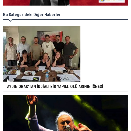
Bu Kategorideki Diğer Haberler
AYDIN ORAK'TAN İDDİALI BİR YAPIM: ÖLÜ ARININ İĞNESİ