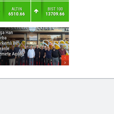
ALTIN
BIST 100
6510.66
13709.66
şa Han
İnsan En Çok
rba
Açamadığı
rkemli Bir
Kapıları
renle
Hatırlar
zmete Açıldı