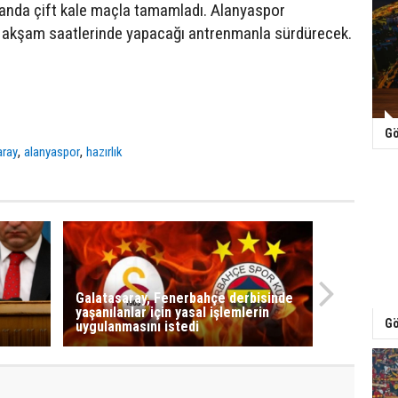
anda çift kale maçla tamamladı. Alanyaspor
rın akşam saatlerinde yapacağı antrenmanla sürdürecek.
Gö
,
,
aray
alanyaspor
hazırlık
Galatasaray, Fenerbahçe derbisinde
yaşanılanlar için yasal işlemlerin
Gö
uygulanmasını istedi