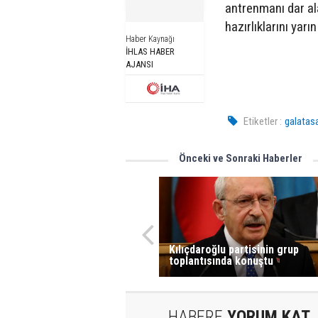
antrenmanı dar al
hazırlıklarını ya
Haber Kaynağı
İHLAS HABER
AJANSI
Etiketler :
galatas
Önceki ve Sonraki Haberler
Kılıçdaroğlu partisinin grup
toplantısında konuştu
HABERE
YORUM KAT