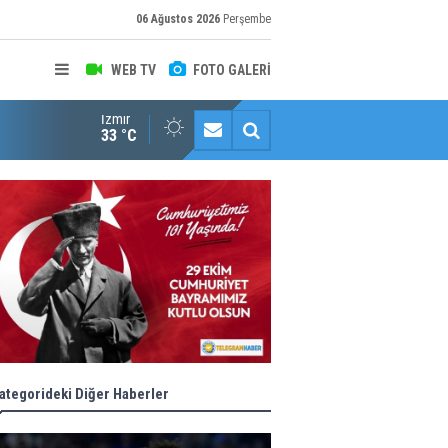
06 Ağustos 2026
Perşembe
WEB TV
FOTO GALERİ
İzmir
Halk istedi, ESHOT düzenledi
33 °C
ategorideki Diğer Haberler