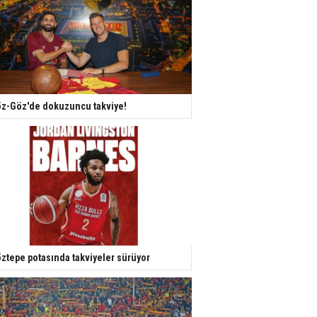
z-Göz'de dokuzuncu takviye!
ztepe potasında takviyeler sürüyor