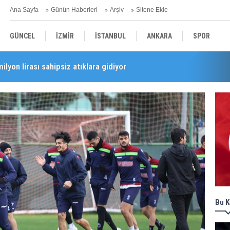
Ana Sayfa
Günün Haberleri
Arşiv
Sitene Ekle
GÜNCEL
İZMİR
İSTANBUL
ANKARA
SPOR
milyon lirası sahipsiz atıklara gidiyor
i’nde esnaf turu
YEREL
SAĞLIK
EKONOMİ
POLİTİKA
Bu K