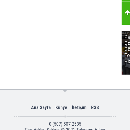
Pa
Ço
Gö
Tö
Hi
Ana Sayfa
Künye
İletişim
RSS
0 (507) 507-2535
Tüm Hakları Saklıdır © 2021
Telegram Haber