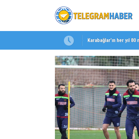
Karabağlar’ın her yıl 80 
Başkan Eşki’den Çamdib