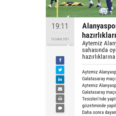
Alanyaspor
19:11
hazırlıklar
16 Şubat 2021
Aytemiz Alany
sahasında oy
hazırlıkların
Aytemiz Alanyaspo
Galatasaray maçı 
Aytemiz Alanyasp
Galatasaray maçı
Tesisleri'nde yap
gözetiminde yapıl
Daha sonra dayanık