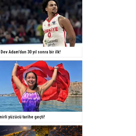
 Dev Adam'dan 30 yıl sonra bir ilk!
mirli yüzücü tarihe geçti!