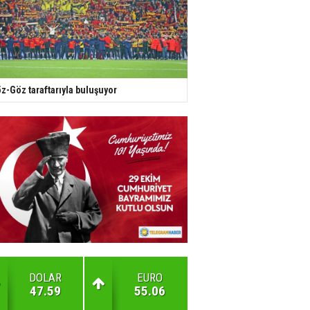
z-Göz taraftarıyla buluşuyor
DOLAR
EURO
47.59
55.06