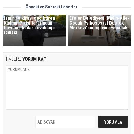
Önceki ve Sonraki Haberler
İzmir’de kirayı geciktiren
Efeler Belediyesi 'Kadın-Aile-
kadının 7 kişi tarafından
Çocuk Psikososyal Destek
bayılana kadar dövüldüğü
Merkezi'nin açılışını yapacak
iddiası
HABERE
YORUM KAT