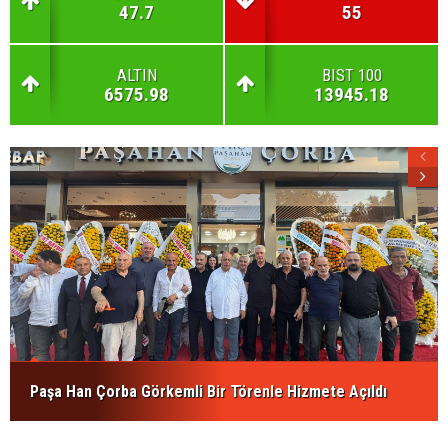
47.7
55
ALTIN
BIST 100
6575.98
13945.18
Paşa Han Çorba Görkemli Bir Törenle Hizmete Açıldı