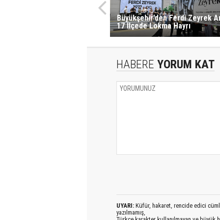
Büyükşehir’den Ferdi Zeyrek A
17 İlçede Lokma Hayrı
HABERE
YORUM KAT
UYARI:
Küfür, hakaret, rencide edici cümlel
yazılmamış,
Türkçe karakter kullanılmayan ve büyük h