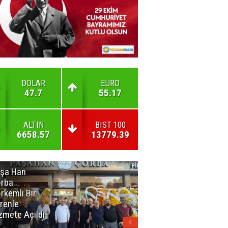
DOLAR
EURO
47.7
55.17
ALTIN
BIST 100
6658.57
13779.39
şa Han
İnsan En Çok
rba
Açamadığı
rkemli Bir
Kapıları
renle
Hatırlar
zmete Açıldı