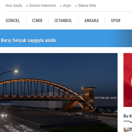
Ana Sayfa
Günün Haberleri
Arşiv
Sitene Ekle
GÜNCEL
İZMİR
İSTANBUL
ANKARA
SPOR
Barış Selçuk saygıyla anıldı
YEREL
SAĞLIK
EKONOMİ
POLİTİKA
Bu K