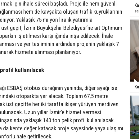
rmak için ihale süreci başladı. Proje ile hem güvenli
Ka
ağlanması hem de kavşakta oluşan trafik kuyruklarının
sa
eniyor. Yaklaşık 75 milyon liralık yatırımla
k üst geçit, İzmir Büyükşehir Belediyesi’ne ait Optimum
arkın işletilmesi karşılığında inşa edilecek. İhale
nması ve yer tesliminin ardından projenin yaklaşık 7
narak hizmete alınması planlanıyor.
profil kullanılacak
yağı ESBAŞ otobüs durağının yanında, diğer ayağı ise
Ko
ndaki otoparkta yer alacak. Toplam 67,5 metre
k üst geçitte her iki tarafta ikişer yürüyen merdiven
bulunacak. Uzun yıllar İzmir’e hizmet vermesi
inşasında yaklaşık 140 ton çelik profil kullanılacak.
a da kente değer katacak proje sayesinde yaya ulaşımı
nforlu hale getirilecek.