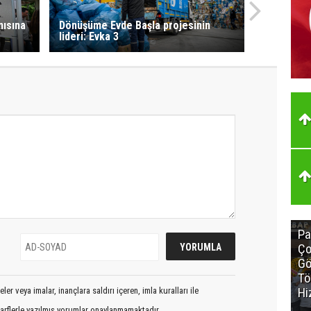
nısına
Dönüşüme Evde Başla projesinin
lideri: Evka 3
Pa
Ço
Gö
Tö
Hi
er veya imalar, inançlara saldırı içeren, imla kuralları ile
arflerle yazılmış yorumlar onaylanmamaktadır.