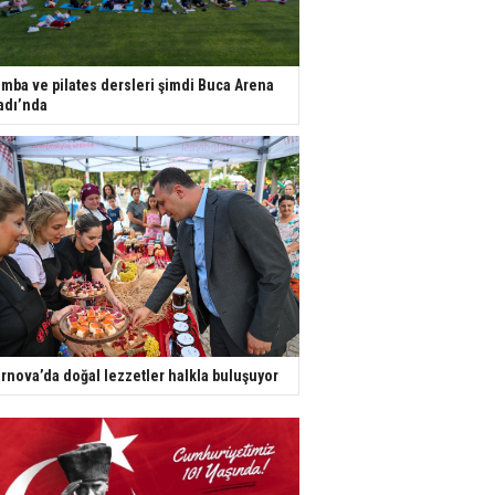
mba ve pilates dersleri şimdi Buca Arena
adı’nda
rnova’da doğal lezzetler halkla buluşuyor