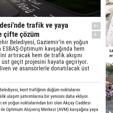
esi'nde trafik ve yaya
A+
e çifte çözüm
A-
hir Belediyesi, Gaziemir’in en yoğun
an ESBAŞ-Optimum kavşağında hem
SA
ini artıracak hem de trafik akışını
ya
 üst geçit projesini hayata geçiriyor.
iven ve asansörlerle donatılacak üst
elediyesi, kent trafiğinin düğüm noktalarını
ik ulaşım yatırımlarına bir yenisini daha ekliyor.
in en yoğun noktalarından biri olan Akçay Caddesi
 ile Optimum Alışveriş Merkezi (AVM) kavşağına yaya