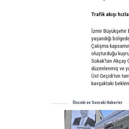
Trafik akışı hızl
İzmir Büyükşehir B
yaşandığı bölged
Çalışma kapsamın
oluşturduğu kuyruk
Sokak’tan Akçay C
düzenlenmiş ve yan
Üst Geçidi’nin ta
kavşaktaki bekleme
Önceki ve Sonraki Haberler