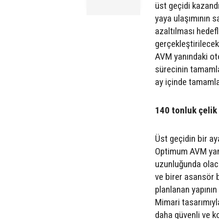
üst geçidi kazandı
yaya ulaşımının s
azaltılması hedefl
gerçekleştirilece
AVM yanındaki otop
sürecinin tamamla
ay içinde tamamla
140 tonluk çelik 
Üst geçidin bir a
Optimum AVM yanı
uzunluğunda olaca
ve birer asansör 
planlanan yapının 
Mimari tasarımıyl
daha güvenli ve ko