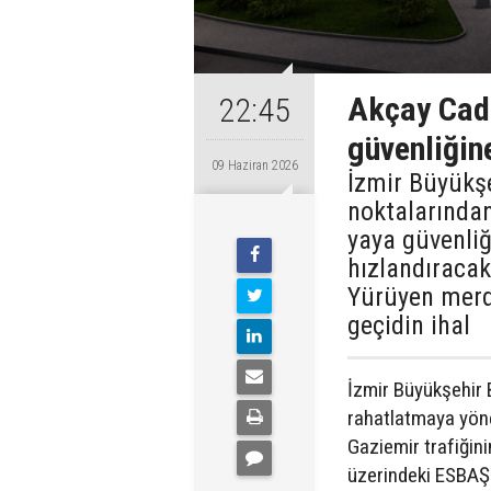
Akçay Cadd
22:45
güvenliğin
09 Haziran 2026
İzmir Büyükşe
noktalarınd
yaya güvenliğ
hızlandıracak
Yürüyen merd
geçidin ihal
İzmir Büyükşehir B
rahatlatmaya yönel
Gaziemir trafiğin
üzerindeki ESBAŞ