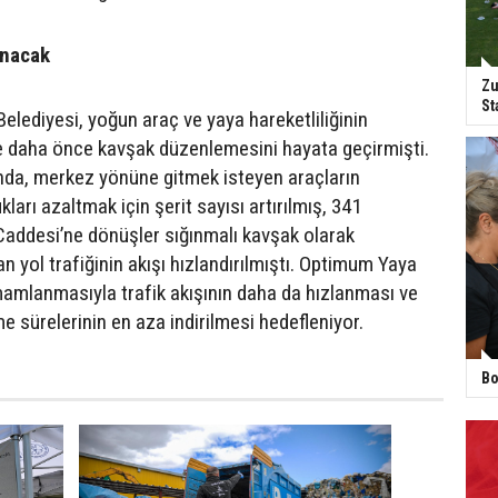
anacak
Zu
St
elediyesi, yoğun araç ve yaya hareketliliğinin
e daha önce kavşak düzenlemesini hayata geçirmişti.
da, merkez yönüne gitmek isteyen araçların
ları azaltmak için şerit sayısı artırılmış, 341
addesi’ne dönüşler sığınmalı kavşak olarak
 yol trafiğinin akışı hızlandırılmıştı. Optimum Yaya
mamlanmasıyla trafik akışının daha da hızlanması ve
 sürelerinin en aza indirilmesi hedefleniyor.
Bo