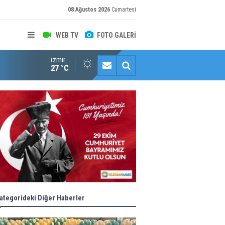
08 Ağustos 2026
Cumartesi
WEB TV
FOTO GALERİ
İzmir
Konaklı kadınların okuma azmi örnek oldu
27 °C
ategorideki Diğer Haberler