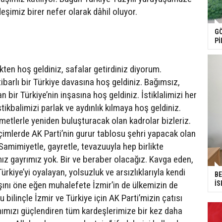
eşimiz birer nefer olarak dâhil oluyor.
GÖ
Pİ
ten hoş geldiniz, safalar getirdiniz diyorum.
tibarlı bir Türkiye davasına hoş geldiniz. Bağımsız,
 bir Türkiye’nin inşasına hoş geldiniz. İstiklalimizi her
ikbalimizi parlak ve aydınlık kılmaya hoş geldiniz.
zmetlerle yeniden buluşturacak olan kadrolar bizleriz.
seçimlerde AK Parti’nin gurur tablosu şehri yapacak olan
 Samimiyetle, gayretle, tevazuuyla hep birlikte
mız gayrımız yok. Bir ve beraber olacağız. Kavga eden,
Türkiye’yi oyalayan, yolsuzluk ve arsızlıklarıyla kendi
BE
İS
ını öne eğen muhalefete İzmir’in de ülkemizin de
bilinçle İzmir ve Türkiye için AK Parti’mizin çatısı
amımızı güçlendiren tüm kardeşlerimize bir kez daha