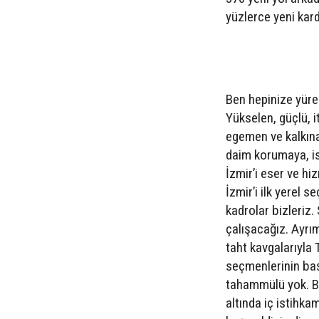
yüzlerce yeni kard
Ben hepinize yürek
Yükselen, güçlü, i
egemen ve kalkınan
daim korumaya, ist
İzmir’i eser ve hi
İzmir’i ilk yerel 
kadrolar bizleriz.
çalışacağız. Ayrı
taht kavgalarıyla 
seçmenlerinin baş
tahammülü yok. Bu 
altında iç istihk