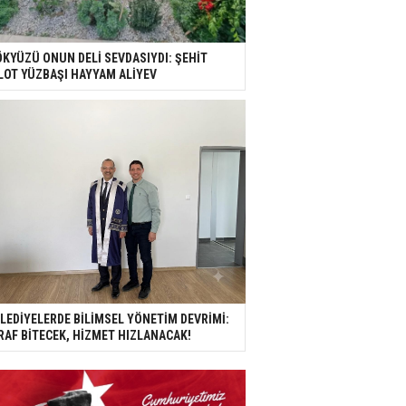
KYÜZÜ ONUN DELİ SEVDASIYDI: ŞEHİT
LOT YÜZBAŞI HAYYAM ALİYEV
LEDİYELERDE BİLİMSEL YÖNETİM DEVRİMİ:
RAF BİTECEK, HİZMET HIZLANACAK!