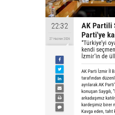
AK Partili 
22:32
Parti'ye ka
27 Haziran 2026
"Türkiye’yi oy
kendi seçmen
İzmir’in de 
AK Parti İzmir İl 
tarafından düzenle
ayrılarak AK Parti
konuşan Saygılı, 
arkadaşımız katıl
kardeşimiz birer n
Kavga eden, taht k