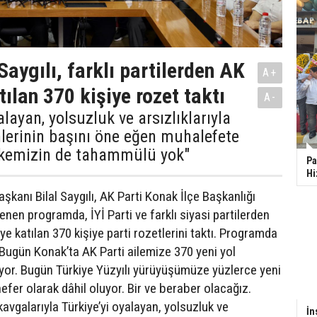
Saygılı, farklı partilerden AK
A+
tılan 370 kişiye rozet taktı
A-
alayan, yolsuzluk ve arsızlıklarıyla
lerinin başını öne eğen muhalefete
ülkemizin de tahammülü yok"
Pa
Hi
Başkanı Bilal Saygılı, AK Parti Konak İlçe Başkanlığı
nen programda, İYİ Parti ve farklı siyasi partilerden
'ye katılan 370 kişiye parti rozetlerini taktı. Programda
"Bugün Konak’ta AK Parti ailemize 370 yeni yol
ıyor. Bugün Türkiye Yüzyılı yürüyüşümüze yüzlerce yeni
efer olarak dâhil oluyor. Bir ve beraber olacağız.
avgalarıyla Türkiye’yi oyalayan, yolsuzluk ve
İn