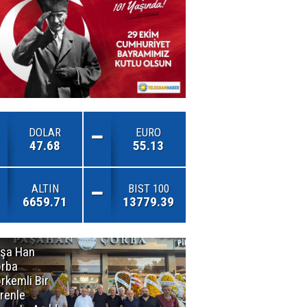
DOLAR
EURO
47.68
55.13
ALTIN
BIST 100
6659.71
13779.39
şa Han
İnsan En Çok
rba
Açamadığı
rkemli Bir
Kapıları
renle
Hatırlar