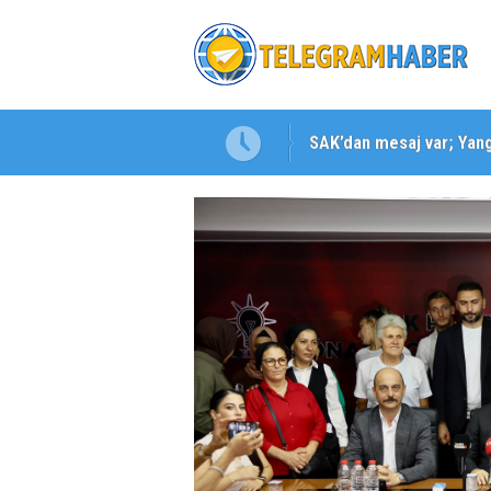
SAK’dan mesaj var; Yangı
Karabağlar ‘da Gazeteci 