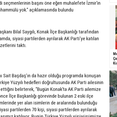
ndi seçmenlerinin başını öne eğen muhalefete İzmir’in
tahammülü yok." açıklamasında bulundu
Başkanı Bilal Saygılı, Konak İlçe Başkanlığı tarafından
mda, siyasi partilerden ayrılarak AK Parti'ye katılan
zetlerini taktı.
Me
Ça
Ki
nı Sait Başdaş'ın da hazır olduğu programda konuşan
rkiye Yüzyılı hedefleri doğrultusunda AK Parti ailesinin
tiğini belirterek, “Bugün Konak’ta AK Parti ailemize
önce İlçe Başkanlığı görevinde bulunan 2 eski ilçe
imlerinde yer alan isimlerin de aralarında bulunduğu
iyasi partilerden 70 kişi, siyasi partilerden ayrılarak
daşımız katılıyor. Bugün Türkiye Yüzyılı yürüyüşümüze