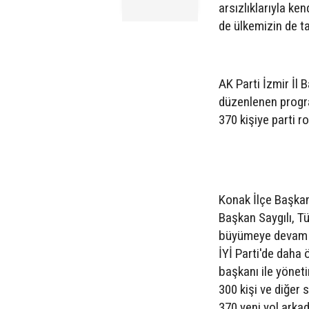
arsızlıklarıyla ke
de ülkemizin de 
AK Parti İzmir İl 
düzenlenen progra
370 kişiye parti ro
Konak İlçe Başka
Başkan Saygılı, Tü
büyümeye devam et
İYİ Parti'de daha 
başkanı ile yönet
300 kişi ve diğer s
370 yeni yol arka