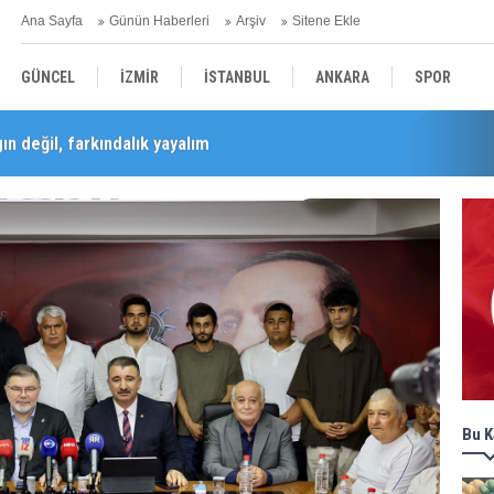
Ana Sayfa
Günün Haberleri
Arşiv
Sitene Ekle
GÜNCEL
İZMİR
İSTANBUL
ANKARA
SPOR
n değil, farkındalık yayalım
Barış Selçuk saygıyla anıldı
YEREL
SAĞLIK
EKONOMİ
POLİTİKA
Bu K