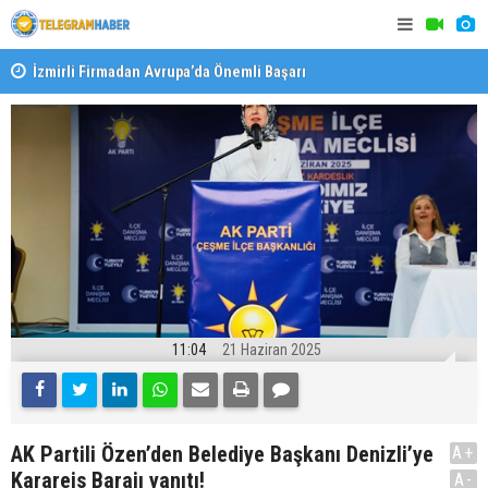
İzmirli Firmadan Avrupa’da Önemli Başarı
Özel Okulla
Devlet Oku
11:04
21 Haziran 2025
AK Partili Özen’den Belediye Başkanı Denizli’ye
A+
Karareis Barajı yanıtı!
A-