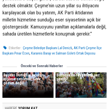
destek olmaktır. Çeşme’nin uzun yıllar su ihtiyacını
karşılayacak olan bu yatırım, AK Parti iktidarının
milletin hizmetine sunduğu eser siyasetinin açık bir
göstergesidir. Kamuoyunu yanıltan açıklamalarla değil,
sahada üretilen hizmetlerle konuşmak gerekir.”
,
Etiketler :
Çeşme Belediye Başkanı Lal Denizli
AK Parti Çeşme İlçe
,
Başkanı Pınar Özen
Karareis Barajı ve Salman Göleti Ortak Deposu
Önceki ve Sonraki Haberler
Başkan Duman iş bırakan
Bornova'da rengarenk yaz
işçilere seslendi: Grev
şenliği!
çözüm değil!
HABERE
YORUM KAT