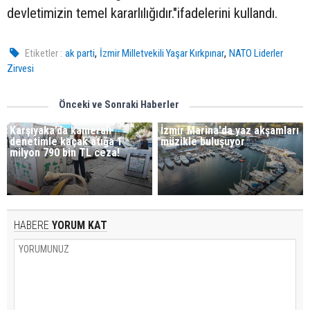
devletimizin temel kararlılığıdır."ifadelerini kullandı.
,
,
Etiketler :
ak parti
İzmir Milletvekili Yaşar Kırkpınar
NATO Liderler
Zirvesi
Önceki ve Sonraki Haberler
Karşıyaka’da kameralı
İzmir Marina'da yaz akşamları
denetimle kaçak atığa 1
müzikle buluşuyor
milyon 790 bin TL ceza!
HABERE
YORUM KAT