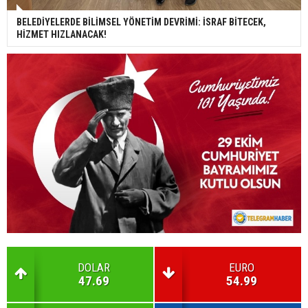
BELEDİYELERDE BİLİMSEL YÖNETİM DEVRİMİ: İSRAF BİTECEK,
HİZMET HIZLANACAK!
DOLAR
EURO
47.69
54.99