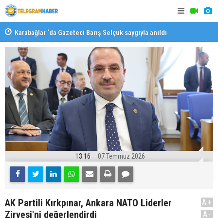
Karabağlar ‘da Gazeteci Barış Selçuk saygıyla anıldı
Konaklı ka
13:16
07 Temmuz 2026
AK Partili Kırkpınar, Ankara NATO Liderler
A+
Zirvesi'ni değerlendirdi
A-