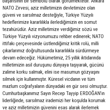
başarısının bir sembolü olarak görülmektedir. Ankara
NATO Zirvesi, aziz milletimizin devletimize olan
güveni ve sarsılmaz desteğiyle, Türkiye Yüzyılı
hedeflerimize kararlılıkla ilerlediğimizin en somut
tezahürüdür. Aziz milletimize verdiğimiz sözü ve
Türkiye Yüzyılı vizyonumuzu rehber edinerek; NATO
ittifakı çerçevesinde üstlendiğimiz kritik rolü, milli
çıkarlarımız doğrultusunda kararlılıkla sürdürmeye
devam edeceğiz. Hükümetimiz, 25 yıllık iktidarında
milletimizin asil duruşunu dünyaya taşıyarak, gücünü
zalime korku salmak, elini ise masumun gözyaşını
silmek için kullanmıştır. Küresel vicdanın ve tüm
mazlum coğrafyaların dünyadaki en gür sesi olmuştur.
Cumhurbaşkanımız Sayın Recep Tayyip ERDOĞAN’ın
liderliğinde, sarsılmaz irademizi her koşulda korumak
ve aziz milletimizin güvenini esas alarak ilerlemek