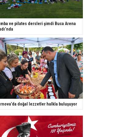
mba ve pilates dersleri şimdi Buca Arena
adı’nda
rnova’da doğal lezzetler halkla buluşuyor