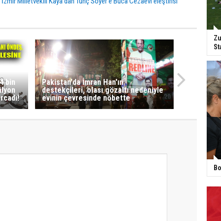
 İzmir Milletvekili Kaya'dan Tunç Soyer'e Buca Cezaevi eleştirisi
Zu
St
4 bin
Pakistan'da İmran Han'ın
ilyon
destekçileri, olası gözaltı nedeniyle
rcadı!
evinin çevresinde nöbette
Bo