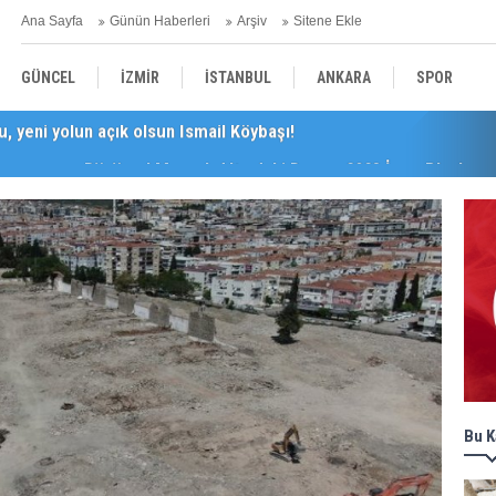
Ana Sayfa
Günün Haberleri
Arşiv
Sitene Ekle
GÜNCEL
İZMİR
İSTANBUL
ANKARA
SPOR
perasyonu Büyüyor! Mercek Altındaki Dosya: 2023 İmar Planları
YEREL
SAĞLIK
EKONOMİ
POLİTİKA
Bu K