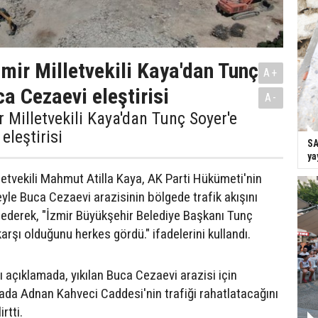
zmir Milletvekili Kaya'dan Tunç
A+
a Cezaevi eleştirisi
A-
r Milletvekili Kaya'dan Tunç Soyer'e
eleştirisi
SA
ya
letvekili Mahmut Atilla Kaya, AK Parti Hükümeti'nin
yle Buca Cezaevi arazisinin bölgede trafik akışını
ydederek, "İzmir Büyükşehir Belediye Başkanı Tunç
arşı olduğunu herkes gördü." ifadelerini kullandı.
lı açıklamada, yıkılan Buca Cezaevi arazisi için
mada Adnan Kahveci Caddesi'nin trafiği rahatlatacağını
rtti.