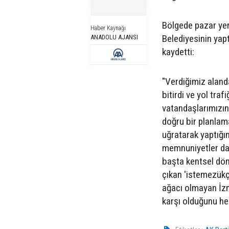
Bölgede pazar yeri
Haber Kaynağı
Belediyesinin yapt
ANADOLU AJANSI
kaydetti:
"Verdiğimiz aland
bitirdi ve yol tra
vatandaşlarımızın
doğru bir planlam
uğratarak yaptığım
memnuniyetler da
başta kentsel dön
çıkan 'istemezükçü
ağacı olmayan İzm
karşı olduğunu her