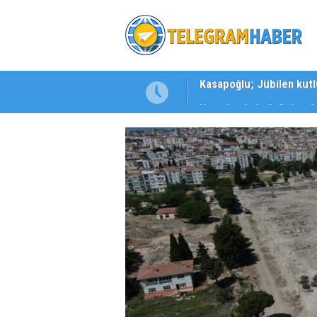
şı!
Kuşadası'nda 3. Dalga O