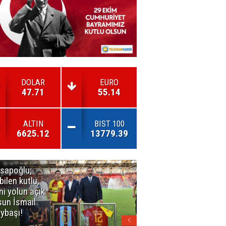
DOLAR
EURO
47.71
55.14
ALTIN
BIST 100
6625.12
13779.39
sapoğlu;
Kuşadası'nda
bilen kutlu,
3. Dalga
ni yolun açık
Operasyonu
sun İsmail
Büyüyor!
ybaşı!
Mercek
Altındaki