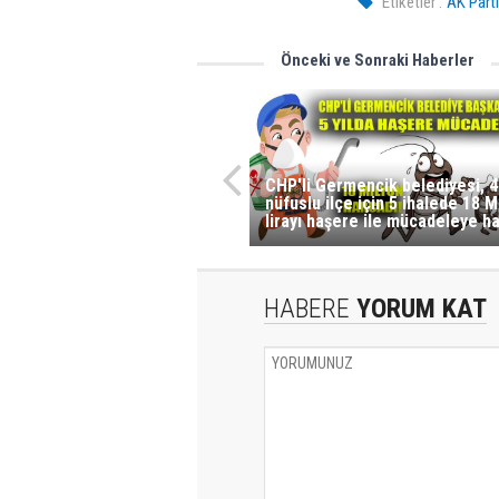
Etiketler :
AK Parti
Önceki ve Sonraki Haberler
CHP'li Germencik belediyesi, 4
nüfuslu ilçe için 5 ihalede 18 M
lirayı haşere ile mücadeleye ha
HABERE
YORUM KAT