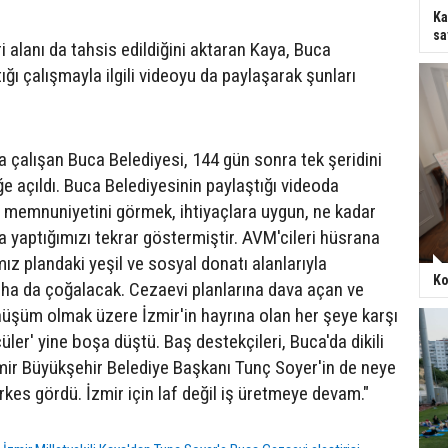
Ka
sa
 alanı da tahsis edildiğini aktaran Kaya, Buca
ığı çalışmayla ilgili videoyu da paylaşarak şunları
a çalışan Buca Belediyesi, 144 gün sonra tek şeridini
fiğe açıldı. Buca Belediyesinin paylaştığı videoda
 memnuniyetini görmek, ihtiyaçlara uygun, ne kadar
a yaptığımızı tekrar göstermiştir. AVM'cileri hüsrana
ız plandaki yeşil ve sosyal donatı alanlarıyla
Ko
ha da çoğalacak. Cezaevi planlarına dava açan ve
üşüm olmak üzere İzmir'in hayrına olan her şeye karşı
ler' yine boşa düştü. Baş destekçileri, Buca'da dikili
ir Büyükşehir Belediye Başkanı Tunç Soyer'in de neye
kes gördü. İzmir için laf değil iş üretmeye devam."