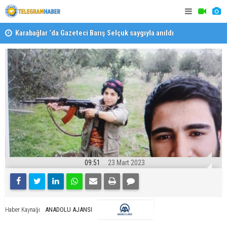
Karabağlar ‘da Gazeteci Barış Selçuk saygıyla anıldı
Konaklı ka
09:51
23 Mart 2023
ANADOLU AJANSI
Haber Kaynağı