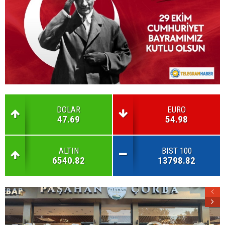
DOLAR
EURO
47.69
54.98
ALTIN
BIST 100
6540.82
13798.82