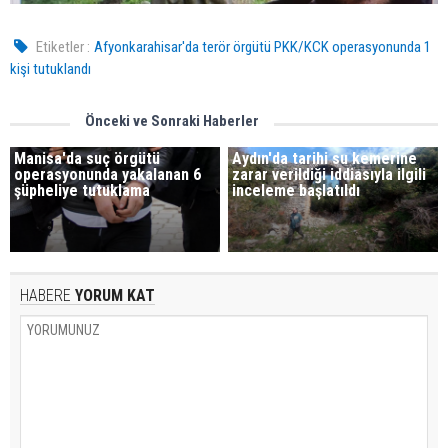
Etiketler :
Afyonkarahisar'da terör örgütü PKK/KCK operasyonunda 1
kişi tutuklandı
Önceki ve Sonraki Haberler
Manisa'da suç örgütü
Aydın'da tarihi su kemerine
operasyonunda yakalanan 6
zarar verildiği iddiasıyla ilgili
şüpheliye tutuklama
inceleme başlatıldı
HABERE
YORUM KAT