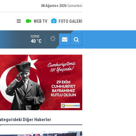
08 Ağustos 2026
Cumartesi
WEB TV
FOTO GALERİ
İzmir
"Toprağını Kaybeden Geleceğini Kaybeder!"
40 °C
ategorideki Diğer Haberler