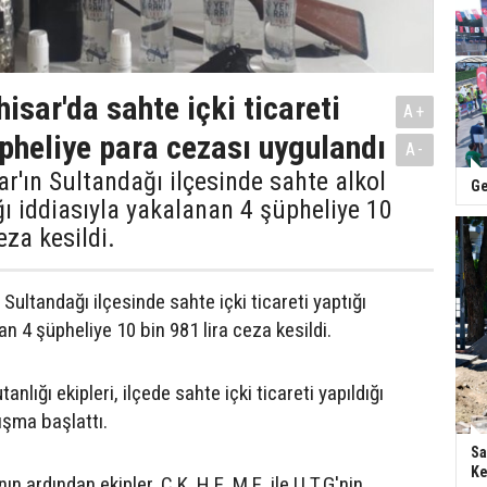
isar'da sahte içki ticareti
A+
pheliye para cezası uygulandı
A-
r'ın Sultandağı ilçesinde sahte alkol
Ge
ığı iddiasıyla yakalanan 4 şüpheliye 10
eza kesildi.
Sultandağı ilçesinde sahte içki ticareti yaptığı
an 4 şüpheliye 10 bin 981 lira ceza kesildi.
nlığı ekipleri, ilçede sahte içki ticareti yapıldığı
lışma başlattı.
Sa
Ke
ın ardından ekipler, C.K, H.E, M.E. ile U.T.G'nin