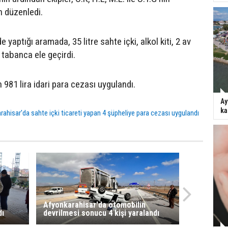
n düzenledi.
e yaptığı aramada, 35 litre sahte içki, alkol kiti, 2 av
ı tabanca ele geçirdi.
n 981 lira idari para cezası uygulandı.
Ay
ka
ahisar'da sahte içki ticareti yapan 4 şüpheliye para cezası uygulandı
Afyonkarahisar'da otomobilin
dı
devrilmesi sonucu 4 kişi yaralandı