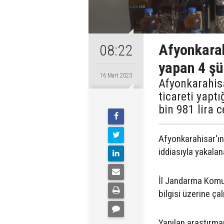
Afyonkarah
08:22
yapan 4 şü
16 Mart 2023
Afyonkarahisa
ticareti yapt
bin 981 lira c
Afyonkarahisar'ın 
iddiasıyla yakalan
İl Jandarma Komuta
bilgisi üzerine ça
Yapılan araştırman