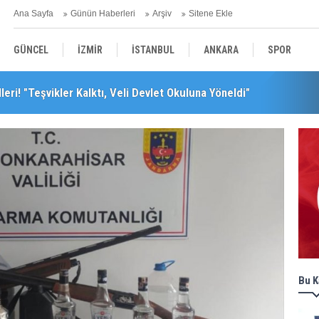
Ana Sayfa
Günün Haberleri
Arşiv
Sitene Ekle
GÜNCEL
İZMİR
İSTANBUL
ANKARA
SPOR
leri! "Teşvikler Kalktı, Veli Devlet Okuluna Yöneldi"
YEREL
SAĞLIK
EKONOMİ
POLİTİKA
Bu K