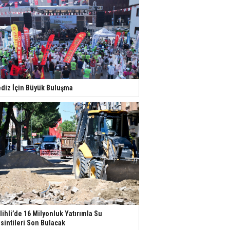
diz İçin Büyük Buluşma
lihli’de 16 Milyonluk Yatırımla Su
sintileri Son Bulacak