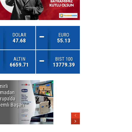
DOLAR
EURO
47.68
55.13
ALTIN
BIST 100
6659.71
13779.39
mirli
Özel Okullarda
rmadan
Alarm Zilleri!
rupa’da
"Teşvikler
emli Başarı
Kalktı, Veli
Devlet Okuluna
Yöneldi"