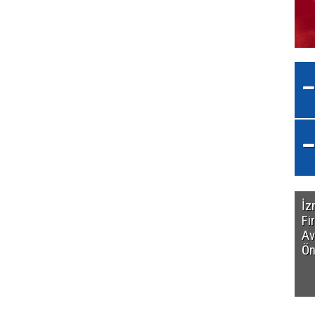
İz
Fi
Av
Ön