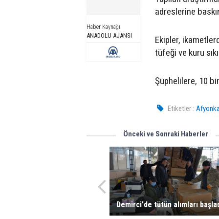
adreslerine baskı
Haber Kaynağı
ANADOLU AJANSI
Ekipler, ikametlerd
tüfeği ve kuru sık
Şüphelilere, 10 bi
Etiketler :
Afyonkar
Önceki ve Sonraki Haberler
Demirci'de tütün alımları başla