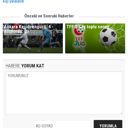
kişi yaralandı
Önceki ve Sonraki Haberler
Ankara Keçiörengücü: 4 -
TFF 3. Lig toplu sonuç
Altınordu: 0
HABERE
YORUM KAT