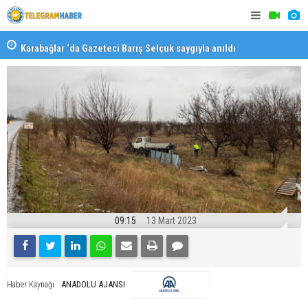
Karabağlar ‘da Gazeteci Barış Selçuk saygıyla anıldı
Konaklı ka
09:15
13 Mart 2023
ANADOLU AJANSI
Haber Kaynağı