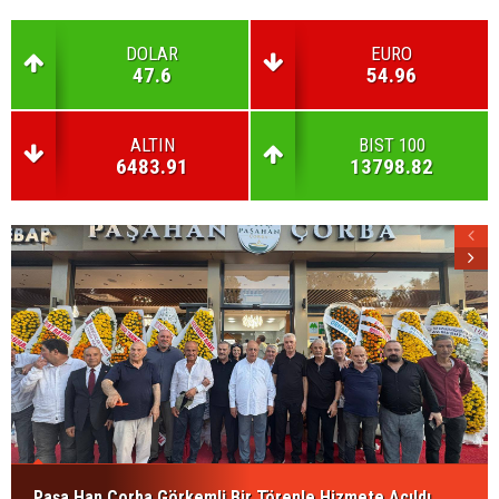
DOLAR
EURO
47.6
54.96
ALTIN
BIST 100
6483.91
13798.82
Paşa Han Çorba Görkemli Bir Törenle Hizmete Açıldı