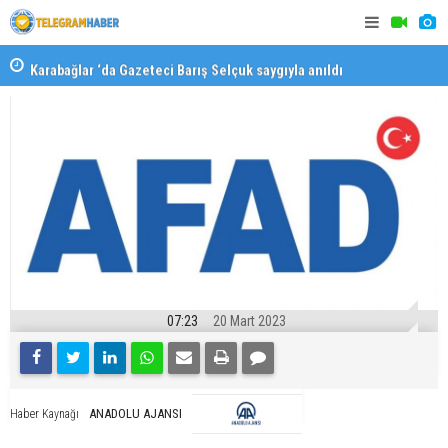
Karabağlar ‘da Gazeteci Barış Selçuk saygıyla anıldı
Konaklı ka
07:23
20 Mart 2023
ANADOLU AJANSI
Haber Kaynağı