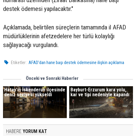
numarası üzerinden (Ziraat Bankasına) hane başı
destek ödemesi yapılacaktır."
Açıklamada, belirtilen süreçlerin tamamında il AFAD
müdürlüklerinin afetzedelere her türlü kolaylığı
sağlayacağı vurgulandı.
Etiketler :
AFAD'dan hane başı destek ödemesine ilişkin açıklama
Önceki ve Sonraki Haberler
Hatay'ın İskenderun ilçesinde
Bayburt-Erzurum kara yolu,
deniz seviyesi yükseldi
kar ve tipi nedeniyle kapandı
HABERE
YORUM KAT