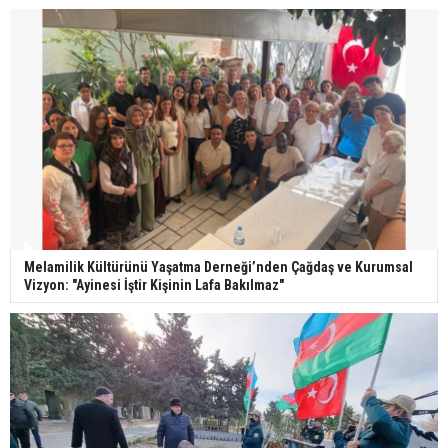
Melamilik Kültürünü Yaşatma Derneği’nden Çağdaş ve Kurumsal
Vizyon: "Ayinesi İştir Kişinin Lafa Bakılmaz"