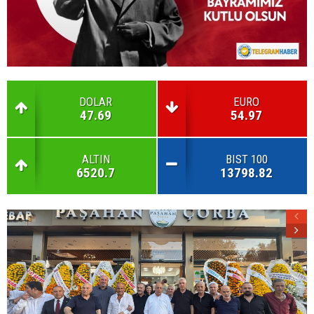
DOLAR
EURO
47.69
54.97
ALTIN
BIST 100
6520.7
13798.82