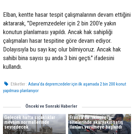
Elban, kentte hasar tespit çalışmalarının devam ettiğini
aktararak, "Depremzedeler için 2 bin 200'e yakın
konutun planlaması yapıldı. Ancak hak sahipliği
çalışmaları hasar tespitine göre devam ediyor.
Dolayısıyla bu sayı kaç olur bilmiyoruz. Ancak hak
sahibi bina sayısı şu anda 3 bini geçti." ifadesini
kullandı.
Etiketler :
Adana'da depremzedeler için ilk aşamada 2 bin 200 konut
yapılması planlanıyor
Önceki ve Sonraki Haberler
Gelecek hafta sıcaklıklar
Fransa'da "ikinci el"
mevsim normallerinde
sitelerinde akaryakıt satış
seyredecek
ilanları verilmeye başlandı