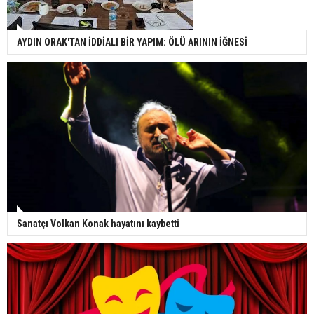
AYDIN ORAK'TAN İDDİALI BİR YAPIM: ÖLÜ ARININ İĞNESİ
Sanatçı Volkan Konak hayatını kaybetti