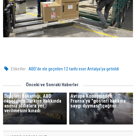
Etiketler :
ABD'de ele geçirilen 12 tarihi eser Antalya'ya getirildi
Önceki ve Sonraki Haberler
Dışişleri Bakanlığı, ABD
Avrupa Konseyinden
raporunda Türkiye hakkında
Fransa'ya "gösteri hakkına
asılsız iddialara yer
saygı duyması" çağrısı
verilmesini kınadı