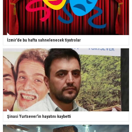
İzmir'de bu hafta sahnelenecek tiyatrolar
Şinasi Yurtsever'in hayatını kaybetti