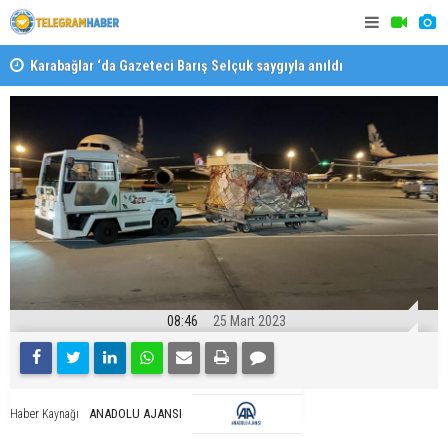
Karabağlar ‘da Gazeteci Barış Selçuk saygıyla anıldı
Konaklı ka
08:46
25 Mart 2023
ANADOLU AJANSI
Haber Kaynağı