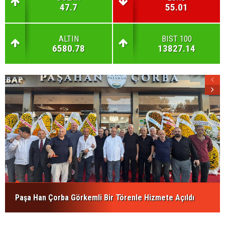
47.7
55.01
ALTIN
BIST 100
6580.78
13827.14
Paşa Han Çorba Görkemli Bir Törenle Hizmete Açıldı