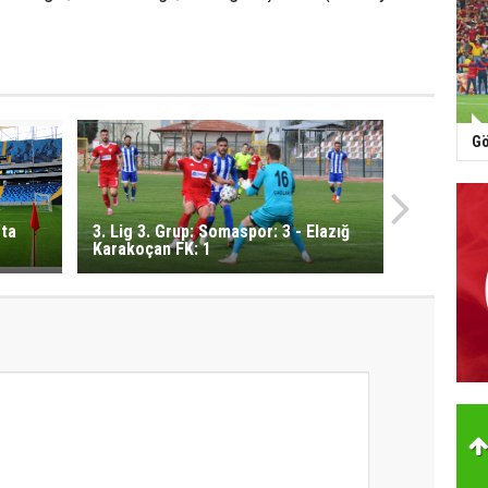
Gö
’ta
3. Lig 3. Grup: Somaspor: 3 - Elazığ
Karakoçan FK: 1