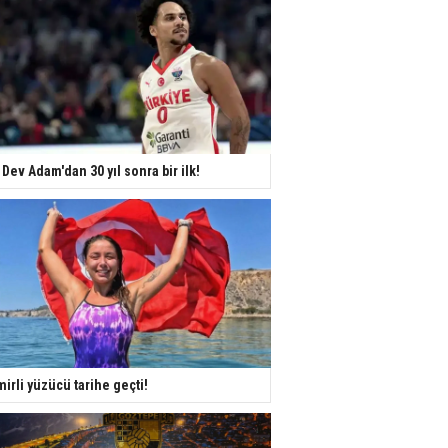
 Dev Adam'dan 30 yıl sonra bir ilk!
mirli yüzücü tarihe geçti!