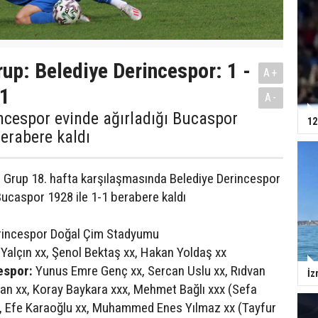
rup: Belediye Derincespor: 1 -
A+
 1
A-
ncespor evinde ağırladığı Bucaspor
12
berabere kaldı
1. Grup 18. hafta karşılaşmasında Belediye Derincespor
Bucaspor 1928 ile 1-1 berabere kaldı
rincespor Doğal Çim Stadyumu
Yalçın xx, Şenol Bektaş xx, Hakan Yoldaş xx
espor:
Yunus Emre Genç xx, Sercan Uslu xx, Rıdvan
İz
nan xx, Koray Baykara xxx, Mehmet Bağlı xxx (Sefa
), Efe Karaoğlu xx, Muhammed Enes Yılmaz xx (Tayfur