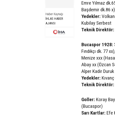
Emre Yılmaz dk.65
Başdemir dk.86 x)
Haber Kaynağı
Yedekler:
Volkan 
İHLAS HABER
Kubilay Serbest
AJANSI
Teknik Direktör:
Bucaspor 1928:
Fındıkçı dk. 77 xx
Menize xxx (Hasan
Abay xx (Özcan Se
Alper Kadir Duruk
Yedekler:
Kıvanç 
Teknik Direktör:
Goller:
Koray Bayk
(Bucaspor)
Sarı Kartlar:
Efe 