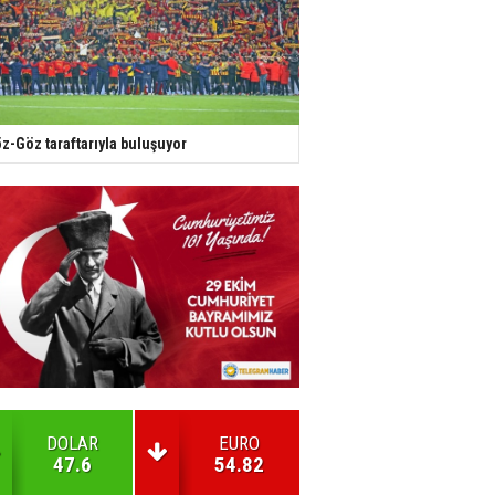
z-Göz taraftarıyla buluşuyor
DOLAR
EURO
47.6
54.82