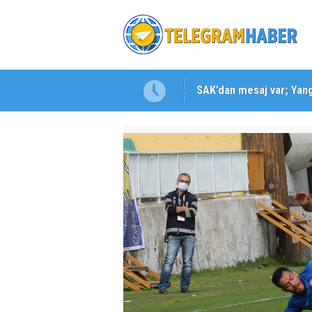
SAK’dan mesaj var; Yangı
Karabağlar ‘da Gazeteci 