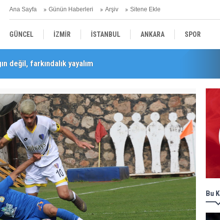
Ana Sayfa
Günün Haberleri
Arşiv
Sitene Ekle
GÜNCEL
İZMİR
İSTANBUL
ANKARA
SPOR
n değil, farkındalık yayalım
Barış Selçuk saygıyla anıldı
YEREL
SAĞLIK
EKONOMİ
POLİTİKA
Bu K