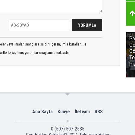
Pa
Ço
er veya imalar, inançlara saldırı içeren, imla kuralları ile
Gö
arflerle yazılmış yorumlar onaylanmamaktadır.
Tö
Hi
Ana Sayfa
Künye
İletişim
RSS
0 (507) 507-2535
Tüm Hakları Saklıdır © 2021
Telegram Haber