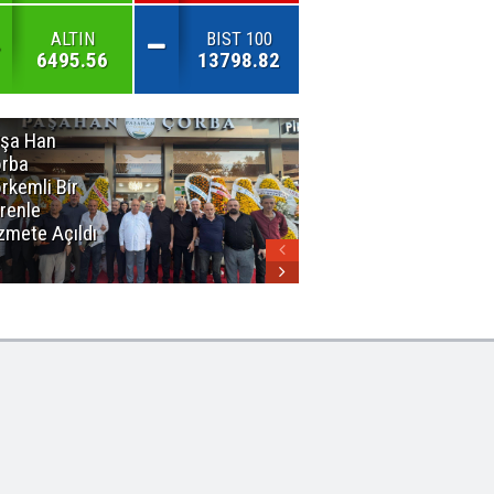
ALTIN
BIST 100
6495.56
13798.82
şa Han
İnsan En Çok
rba
Açamadığı
rkemli Bir
Kapıları
renle
Hatırlar
zmete Açıldı