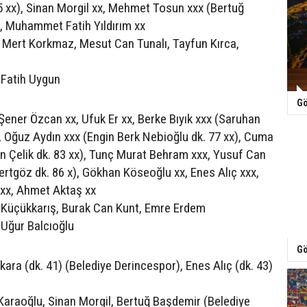
 xx), Sinan Morgil xx, Mehmet Tosun xxx (Bertuğ
, Muhammet Fatih Yıldırım xx
Mert Korkmaz, Mesut Can Tunalı, Tayfun Kırca,
Fatih Uygun
Gö
Şener Özcan xx, Ufuk Er xx, Berke Bıyık xxx (Saruhan
), Oğuz Aydın xxx (Engin Berk Nebioğlu dk. 77 xx), Cuma
 Çelik dk. 83 xx), Tunç Murat Behram xxx, Yusuf Can
rtgöz dk. 86 x), Gökhan Köseoğlu xx, Enes Alıç xxx,
 xx, Ahmet Aktaş xx
Küçükkarış, Burak Can Kunt, Emre Erdem
Uğur Balcıoğlu
Gö
ara (dk. 41) (Belediye Derincespor), Enes Alıç (dk. 43)
Karaoğlu, Sinan Morgil, Bertuğ Başdemir (Belediye