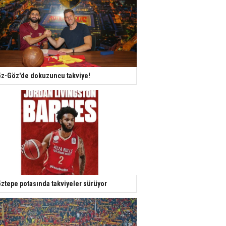
z-Göz'de dokuzuncu takviye!
ztepe potasında takviyeler sürüyor