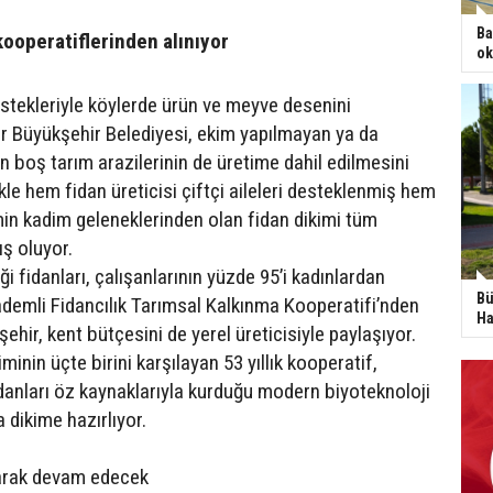
Ba
kooperatiflerinden alınıyor
ok
estekleriyle köylerde ürün ve meyve desenini
ir Büyükşehir Belediyesi, ekim yapılmayan ya da
n boş tarım arazilerinin de üretime dahil edilmesini
kle hem fidan üreticisi çiftçi aileleri desteklenmiş hem
min kadim geleneklerinden olan fidan dikimi tüm
ış oluyor.
ği fidanları, çalışanlarının yüzde 95’i kadınlardan
Bü
emli Fidancılık Tarımsal Kalkınma Kooperatifi’nden
Ha
hir, kent bütçesini de yerel üreticisiyle paylaşıyor.
minin üçte birini karşılayan 53 yıllık kooperatif,
idanları öz kaynaklarıyla kurduğu modern biyoteknoloji
 dikime hazırlıyor.
tarak devam edecek