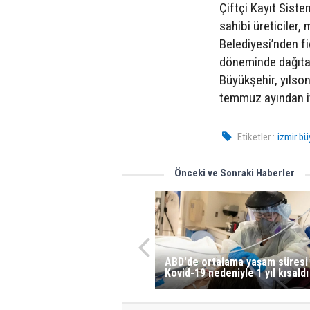
Çiftçi Kayıt Siste
sahibi üreticiler,
Belediyesi’nden fi
döneminde dağıtac
Büyükşehir, yılson
temmuz ayından i
Etiketler :
izmir bü
Önceki ve Sonraki Haberler
ABD'de ortalama yaşam süresi
Kovid-19 nedeniyle 1 yıl kısaldı