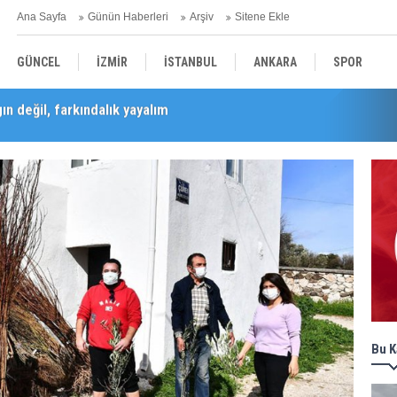
Ana Sayfa
Günün Haberleri
Arşiv
Sitene Ekle
GÜNCEL
İZMİR
İSTANBUL
ANKARA
SPOR
n değil, farkındalık yayalım
Barış Selçuk saygıyla anıldı
YEREL
SAĞLIK
EKONOMİ
POLİTİKA
Bu K