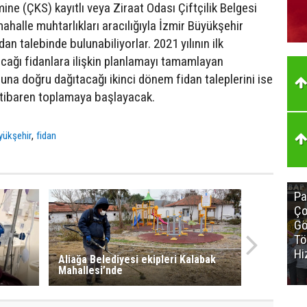
mine (ÇKS) kayıtlı veya Ziraat Odası Çiftçilik Belgesi
 mahalle muhtarlıkları aracılığıyla İzmir Büyükşehir
dan talebinde bulunabiliyorlar. 2021 yılının ilk
ağı fidanlara ilişkin planlamayı tamamlayan
una doğru dağıtacağı ikinci dönem fidan taleplerini ise
tibaren toplamaya başlayacak.
,
yükşehir
fidan
Pa
Ço
Gö
Tö
Hi
Aliağa Belediyesi ekipleri Kalabak
Mahallesi’nde