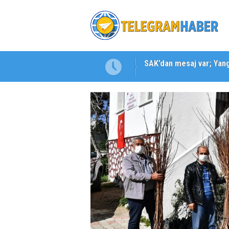
SAK’dan mesaj var; Yangı
Karabağlar ‘da Gazeteci 