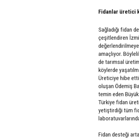
Fidanlar üretici 
Sağladığı fidan d
çeşitlendiren İzm
değerlendirilmeye
amaçlıyor. Böyleli
de tarımsal üreti
köylerde yaşatılm
Üreticiye hibe etti
oluşan Ödemiş Bad
temin eden Büyükşe
Türkiye fidan üreti
yetiştirdiği tüm f
laboratuvarlarında
Fidan desteği ar