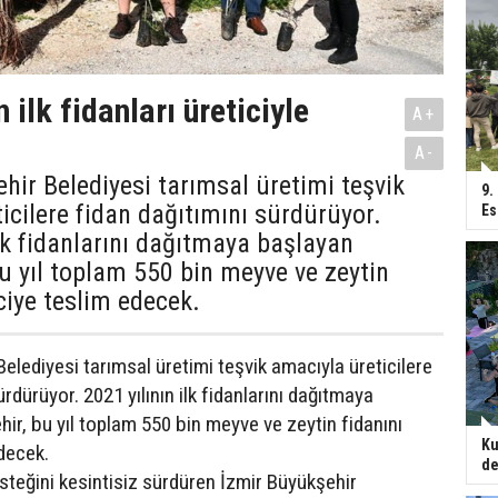
n ilk fidanları üreticiyle
A+
A-
hir Belediyesi tarımsal üretimi teşvik
9.
icilere fidan dağıtımını sürdürüyor.
Es
ilk fidanlarını dağıtmaya başlayan
u yıl toplam 550 bin meyve ve zeytin
iciye teslim edecek.
elediyesi tarımsal üretimi teşvik amacıyla üreticilere
ürdürüyor. 2021 yılının ilk fidanlarını dağıtmaya
ir, bu yıl toplam 550 bin meyve ve zeytin fidanını
Ku
edecek.
de
esteğini kesintisiz sürdüren İzmir Büyükşehir