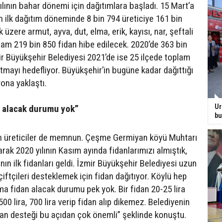
ılının bahar dönemi için dağıtımlara başladı. 15 Mart’a
n ilk dağıtım döneminde 8 bin 794 üreticiye 161 bin
 üzere armut, ayva, dut, elma, erik, kayısı, nar, şeftali
lam 219 bin 850 fidan hibe edilecek. 2020’de 363 bin
ir Büyükşehir Belediyesi 2021’de ise 25 ilçede toplam
tmayı hedefliyor. Büyükşehir’in bugüne kadar dağıttığı
yona yaklaştı.
Ur
n alacak durumu yok”
bu
n üreticiler de memnun. Çeşme Germiyan köyü Muhtarı
arak 2020 yılının Kasım ayında fidanlarımızı almıştık,
nın ilk fidanları geldi. İzmir Büyükşehir Belediyesi uzun
 çiftçileri desteklemek için fidan dağıtıyor. Köylü hep
ma fidan alacak durumu pek yok. Bir fidan 20-25 lira
500 lira, 700 lira verip fidan alıp dikemez. Belediyenin
idan desteği bu açıdan çok önemli” şeklinde konuştu.