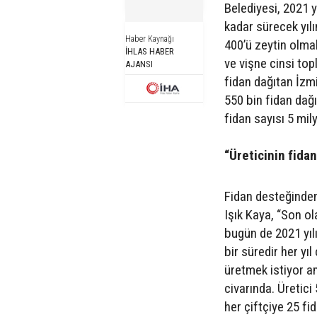
Belediyesi, 2021 y
kadar sürecek yılı
Haber Kaynağı
400’ü zeytin olmak
İHLAS HABER
ve vişne cinsi top
AJANSI
fidan dağıtan İzm
550 bin fidan dağı
fidan sayısı 5 mil
“Üreticinin fida
Fidan desteğinde
Işık Kaya, “Son ol
bugün de 2021 yılı
bir süredir her yıl
üretmek istiyor a
civarında. Üretici 
her çiftçiye 25 f