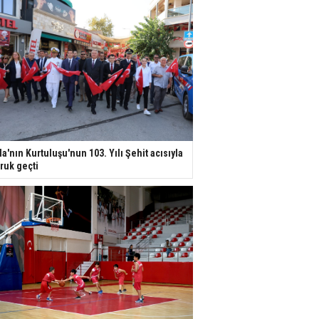
la'nın Kurtuluşu'nun 103. Yılı Şehit acısıyla
ruk geçti