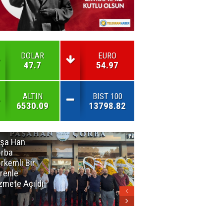
DOLAR
EURO
47.7
54.97
ALTIN
BIST 100
6530.09
13798.82
şa Han
İnsan En Çok
rba
Açamadığı
rkemli Bir
Kapıları
renle
Hatırlar
zmete Açıldı